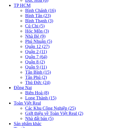
Đức Hòa (6)
TP HCM
Bình Chánh (16)
Bình Tân (23)
Bình Thạnh (3)
Củ Chi (5)
Hóc Môn (3)
Nhà Bè (9)
Phú Nhuận (5)
Quận 12 (27)
Quận 2 (11)
Quận 7 (64)
Quận 8 (2)
Quận 9 (11)
Tân Bình (15)
Tân Phú (2)
Thủ Đức (24)
Đồng Nai
Biên Hoà (8)
Long Thành (15)
Toàn Việt Real
Các Khu Công Nghiệp (25)
Giới thiệu về Toàn Việt Real (2)
Nhà đất bán (5)
Sản phẩm khác