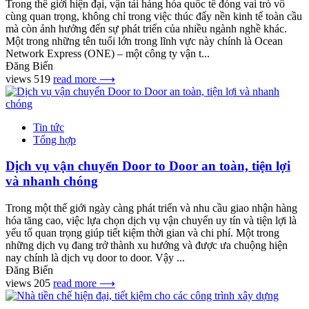
Trong thế giới hiện đại, vận tải hàng hóa quốc tế đóng vai trò vô
cùng quan trọng, không chỉ trong việc thúc đẩy nền kinh tế toàn cầu
mà còn ảnh hưởng đến sự phát triển của nhiều ngành nghề khác.
Một trong những tên tuổi lớn trong lĩnh vực này chính là Ocean
Network Express (ONE) – một công ty vận t...
Đăng Biển
views 519
read more ⟶
Tin tức
Tổng hợp
Dịch vụ vận chuyển Door to Door an toàn, tiện lợi
và nhanh chóng
Trong một thế giới ngày càng phát triển và nhu cầu giao nhận hàng
hóa tăng cao, việc lựa chọn dịch vụ vận chuyển uy tín và tiện lợi là
yếu tố quan trọng giúp tiết kiệm thời gian và chi phí. Một trong
những dịch vụ đang trở thành xu hướng và được ưa chuộng hiện
nay chính là dịch vụ door to door. Vậy ...
Đăng Biển
views 205
read more ⟶