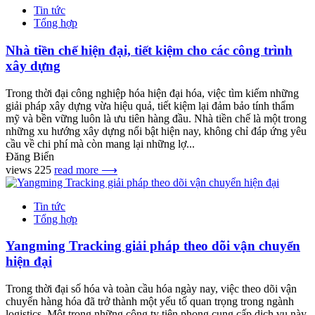
Tin tức
Tổng hợp
Nhà tiền chế hiện đại, tiết kiệm cho các công trình
xây dựng
Trong thời đại công nghiệp hóa hiện đại hóa, việc tìm kiếm những
giải pháp xây dựng vừa hiệu quả, tiết kiệm lại đảm bảo tính thẩm
mỹ và bền vững luôn là ưu tiên hàng đầu. Nhà tiền chế là một trong
những xu hướng xây dựng nổi bật hiện nay, không chỉ đáp ứng yêu
cầu về chi phí mà còn mang lại những lợ...
Đăng Biển
views 225
read more ⟶
Tin tức
Tổng hợp
Yangming Tracking giải pháp theo dõi vận chuyển
hiện đại
Trong thời đại số hóa và toàn cầu hóa ngày nay, việc theo dõi vận
chuyển hàng hóa đã trở thành một yếu tố quan trọng trong ngành
logistics. Một trong những công ty tiên phong cung cấp dịch vụ này