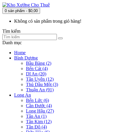
0 sản phẩm - $0,00
Không có sản phẩm trong giỏ hàng!
Tìm kiếm
Danh mục
Home
Bình Dương
Bầu Bàng (2)
Bến Cát (4)
Dĩ An (20)
Tân Uyên (12)
Thủ Dầu Một (3)
Thuận An (91)
Long An
Bến Lức (6)
Cần Đước (4)
Long Hậu (27)
Tân An (1)
Tân Kim (12)
Tân Đô (4)