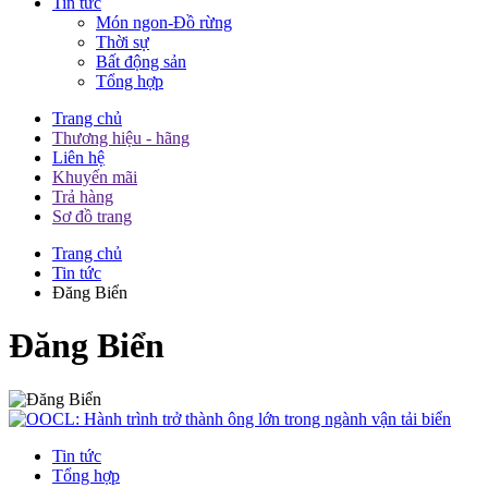
Tin tức
Món ngon-Đồ rừng
Thời sự
Bất động sản
Tổng hợp
Trang chủ
Thương hiệu - hãng
Liên hệ
Khuyến mãi
Trả hàng
Sơ đồ trang
Trang chủ
Tin tức
Đăng Biển
Đăng Biển
Tin tức
Tổng hợp