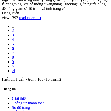
là Yangming, với hệ thống "Yangming Tracking" giúp người dùng
dễ dàng giám sát lộ trình và tình trạng củ...
Đăng Biển
views 392
read more ⟶
1
2
3
4
5
6
7
8
9
>
>|
Hiển thị 1 đến 7 trong 105 (15 Trang)
Thông tin
Giới thiệu
Thông tin thanh toán
Sơ đồ trang