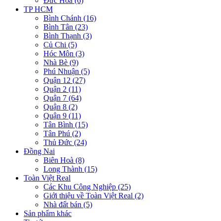
Đức Hòa (6)
TP HCM
Bình Chánh (16)
Bình Tân (23)
Bình Thạnh (3)
Củ Chi (5)
Hóc Môn (3)
Nhà Bè (9)
Phú Nhuận (5)
Quận 12 (27)
Quận 2 (11)
Quận 7 (64)
Quận 8 (2)
Quận 9 (11)
Tân Bình (15)
Tân Phú (2)
Thủ Đức (24)
Đồng Nai
Biên Hoà (8)
Long Thành (15)
Toàn Việt Real
Các Khu Công Nghiệp (25)
Giới thiệu về Toàn Việt Real (2)
Nhà đất bán (5)
Sản phẩm khác