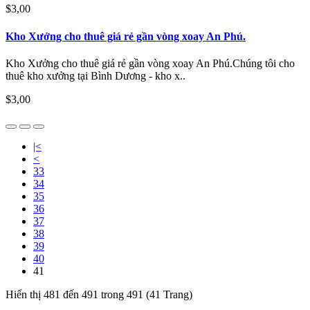
$3,00
Kho Xưởng cho thuê giá rẻ gần vòng xoay An Phú.
Kho Xưởng cho thuê giá rẻ gần vòng xoay An Phú.Chúng tôi cho
thuê kho xưởng tại Bình Dương - kho x..
$3,00
|<
<
33
34
35
36
37
38
39
40
41
Hiển thị 481 đến 491 trong 491 (41 Trang)