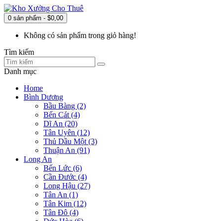
0 sản phẩm - $0,00
Không có sản phẩm trong giỏ hàng!
Tìm kiếm
Danh mục
Home
Bình Dương
Bầu Bàng (2)
Bến Cát (4)
Dĩ An (20)
Tân Uyên (12)
Thủ Dầu Một (3)
Thuận An (91)
Long An
Bến Lức (6)
Cần Đước (4)
Long Hậu (27)
Tân An (1)
Tân Kim (12)
Tân Đô (4)