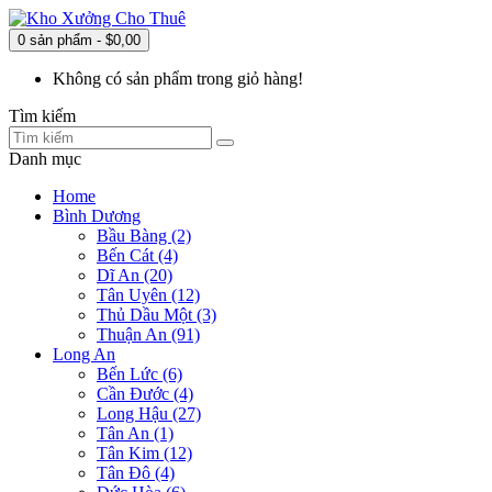
0 sản phẩm - $0,00
Không có sản phẩm trong giỏ hàng!
Tìm kiếm
Danh mục
Home
Bình Dương
Bầu Bàng (2)
Bến Cát (4)
Dĩ An (20)
Tân Uyên (12)
Thủ Dầu Một (3)
Thuận An (91)
Long An
Bến Lức (6)
Cần Đước (4)
Long Hậu (27)
Tân An (1)
Tân Kim (12)
Tân Đô (4)