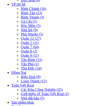
Đức Hòa (6)
TP HCM
Bình Chánh (16)
Bình Tân (23)
Bình Thạnh (3)
Củ Chi (5)
Hóc Môn (3)
Nhà Bè (9)
Phú Nhuận (5)
Quận 12 (27)
Quận 2 (11)
Quận 7 (64)
Quận 8 (2)
Quận 9 (11)
Tân Bình (15)
Tân Phú (2)
Thủ Đức (24)
Đồng Nai
Biên Hoà (8)
Long Thành (15)
Toàn Việt Real
Các Khu Công Nghiệp (25)
Giới thiệu về Toàn Việt Real (2)
Nhà đất bán (5)
Sản phẩm khác