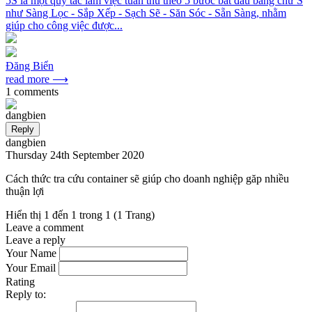
5S là một quy tắc làm việc tuân thủ theo 5 bước bắt đầu bằng chữ S
như Sàng Lọc - Sắp Xếp - Sạch Sẽ - Săn Sóc - Sẵn Sàng, nhằm
giúp cho công việc được...
Đăng Biển
read more ⟶
1 comments
Reply
dangbien
Thursday 24th September 2020
Cách thức tra cứu container sẽ giúp cho doanh nghiệp găp nhiều
thuận lợi
Hiển thị 1 đến 1 trong 1 (1 Trang)
Leave a comment
Leave a reply
Your Name
Your Email
Rating
Reply to: