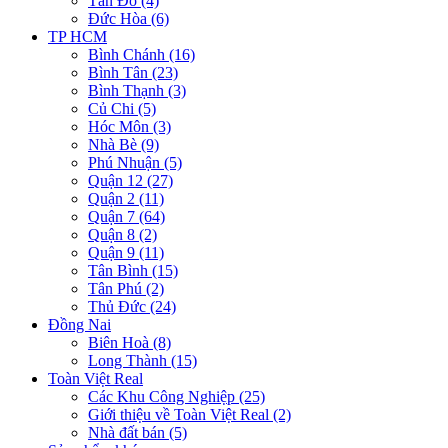
Tân Đô (4)
Đức Hòa (6)
TP HCM
Bình Chánh (16)
Bình Tân (23)
Bình Thạnh (3)
Củ Chi (5)
Hóc Môn (3)
Nhà Bè (9)
Phú Nhuận (5)
Quận 12 (27)
Quận 2 (11)
Quận 7 (64)
Quận 8 (2)
Quận 9 (11)
Tân Bình (15)
Tân Phú (2)
Thủ Đức (24)
Đồng Nai
Biên Hoà (8)
Long Thành (15)
Toàn Việt Real
Các Khu Công Nghiệp (25)
Giới thiệu về Toàn Việt Real (2)
Nhà đất bán (5)