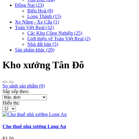
Đồng Nai (23)
Biên Hoà (8)
Long Thành (15)
Xe Nâng - Xe Cẩu (1)
Toàn Việt Real (32)
Các Khu Công Nghiệp (25)
Giới thiệu về Toàn Việt Real (2)
Nhà đất bán (5)
Sản phẩm khác (20)
Kho xưởng Tân Đô
So sánh sản phẩm (0)
Sắp xếp theo:
Hiển thị:
Cho thuê nhà xưởng Long An
$3,50