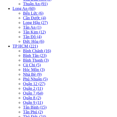
Thuận An (91)
Long An (60)
Bến Lức (6)
Cần Đước (4)
Long Hậu (27)
Tân An (1)
Tân Kim (12)
Tân Đô (4)
Đức Hòa (6)
TP HCM (221)
Bình Chánh (16)
Bình Tân (23)
Bình Thạnh (3)
Củ Chi (5)
Hóc Môn (3)
Nhà Bè (9)
Phú Nhuận (5)
Quận 12 (27)
Quận 2 (11)
Quận 7 (64)
Quận 8 (2)
Quận 9 (11)
Tân Bình (15)
Tân Phú (2)
Thủ Đức (24)