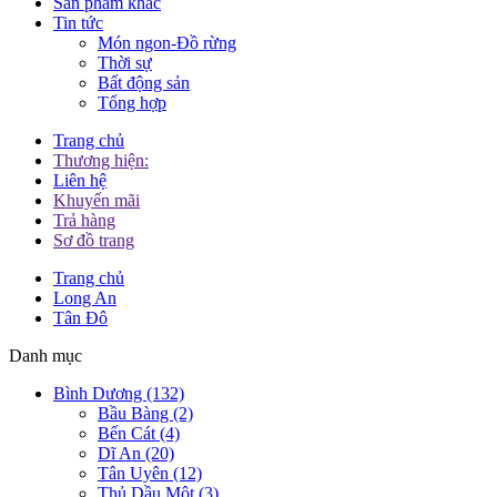
Sản phẩm khác
Tin tức
Món ngon-Đồ rừng
Thời sự
Bất động sản
Tổng hợp
Trang chủ
Thương hiện:
Liên hệ
Khuyến mãi
Trả hàng
Sơ đồ trang
Trang chủ
Long An
Tân Đô
Danh mục
Bình Dương (132)
Bầu Bàng (2)
Bến Cát (4)
Dĩ An (20)
Tân Uyên (12)
Thủ Dầu Một (3)