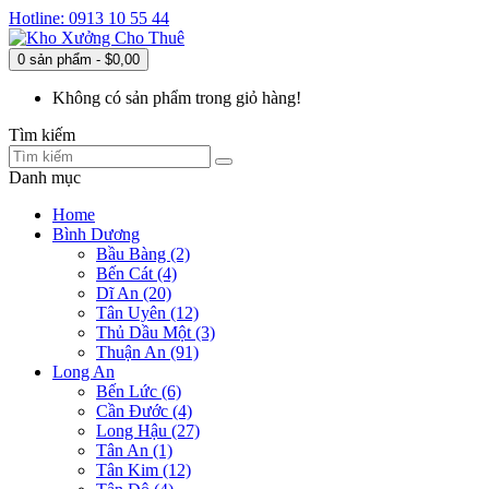
Hotline: 0913 10 55 44
0 sản phẩm - $0,00
Không có sản phẩm trong giỏ hàng!
Tìm kiếm
Danh mục
Home
Bình Dương
Bầu Bàng (2)
Bến Cát (4)
Dĩ An (20)
Tân Uyên (12)
Thủ Dầu Một (3)
Thuận An (91)
Long An
Bến Lức (6)
Cần Đước (4)
Long Hậu (27)
Tân An (1)
Tân Kim (12)