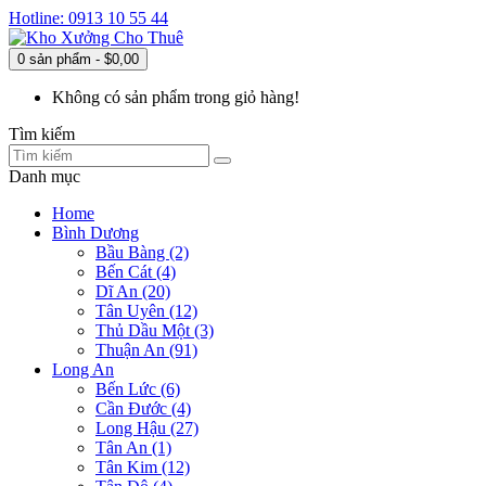
Hotline: 0913 10 55 44
0 sản phẩm - $0,00
Không có sản phẩm trong giỏ hàng!
Tìm kiếm
Danh mục
Home
Bình Dương
Bầu Bàng (2)
Bến Cát (4)
Dĩ An (20)
Tân Uyên (12)
Thủ Dầu Một (3)
Thuận An (91)
Long An
Bến Lức (6)
Cần Đước (4)
Long Hậu (27)
Tân An (1)
Tân Kim (12)