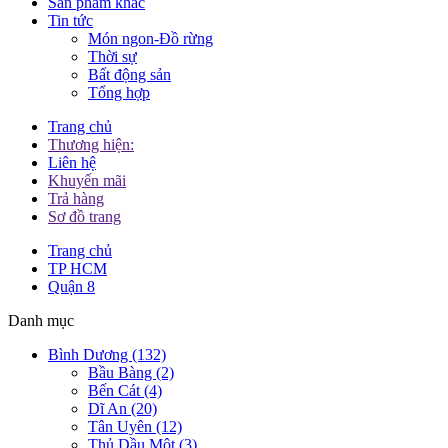
Sản phẩm khác
Tin tức
Món ngon-Đồ rừng
Thời sự
Bất động sản
Tổng hợp
Trang chủ
Thương hiện:
Liên hệ
Khuyến mãi
Trả hàng
Sơ đồ trang
Trang chủ
TP HCM
Quận 8
Danh mục
Bình Dương (132)
Bầu Bàng (2)
Bến Cát (4)
Dĩ An (20)
Tân Uyên (12)
Thủ Dầu Một (3)