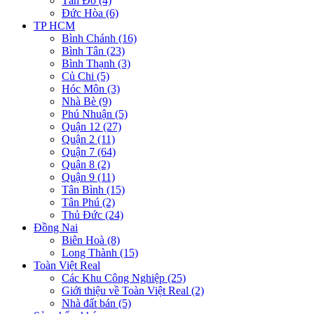
Tân Đô (4)
Đức Hòa (6)
TP HCM
Bình Chánh (16)
Bình Tân (23)
Bình Thạnh (3)
Củ Chi (5)
Hóc Môn (3)
Nhà Bè (9)
Phú Nhuận (5)
Quận 12 (27)
Quận 2 (11)
Quận 7 (64)
Quận 8 (2)
Quận 9 (11)
Tân Bình (15)
Tân Phú (2)
Thủ Đức (24)
Đồng Nai
Biên Hoà (8)
Long Thành (15)
Toàn Việt Real
Các Khu Công Nghiệp (25)
Giới thiệu về Toàn Việt Real (2)
Nhà đất bán (5)