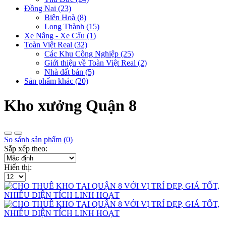
Đồng Nai (23)
Biên Hoà (8)
Long Thành (15)
Xe Nâng - Xe Cẩu (1)
Toàn Việt Real (32)
Các Khu Công Nghiệp (25)
Giới thiệu về Toàn Việt Real (2)
Nhà đất bán (5)
Sản phẩm khác (20)
Kho xưởng Quận 8
So sánh sản phẩm (0)
Sắp xếp theo:
Hiển thị: