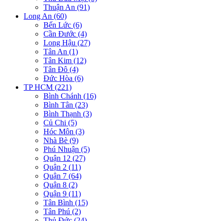
Thuận An (91)
Long An (60)
Bến Lức (6)
Cần Đước (4)
Long Hậu (27)
Tân An (1)
Tân Kim (12)
Tân Đô (4)
Đức Hòa (6)
TP HCM (221)
Bình Chánh (16)
Bình Tân (23)
Bình Thạnh (3)
Củ Chi (5)
Hóc Môn (3)
Nhà Bè (9)
Phú Nhuận (5)
Quận 12 (27)
Quận 2 (11)
Quận 7 (64)
Quận 8 (2)
Quận 9 (11)
Tân Bình (15)
Tân Phú (2)
Thủ Đức (24)