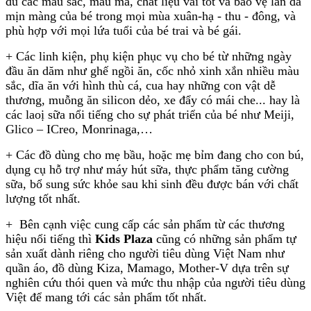
đủ các màu sắc, mẫu mã, chất liệu vải tốt và bảo vệ làn da
mịn màng của bé trong mọi mùa xuân-hạ - thu - đông, và
phù hợp với mọi lứa tuổi của bé trai và bé gái.
+ Các linh kiện, phụ kiện phục vụ cho bé từ những ngày
đầu ăn dăm như ghế ngồi ăn, cốc nhỏ xinh xắn nhiều màu
sắc, dĩa ăn với hình thù cá, cua hay những con vật dễ
thương, muỗng ăn silicon dẻo, xe đẩy có mái che... hay là
các laoị sữa nổi tiếng cho sự phát triển của bé như Meiji,
Glico – ICreo, Monrinaga,…
+ Các đồ dùng cho mẹ bầu, hoặc mẹ bỉm đang cho con bú,
dụng cụ hỗ trợ như máy hút sữa, thực phẩm tăng cường
sữa, bổ sung sức khỏe sau khi sinh đều được bán với chất
lượng tốt nhất.
+ Bên cạnh việc cung cấp các sản phẩm từ các thương
hiệu nổi tiếng thì
Kids Plaza
cũng có những sản phẩm tự
sản xuất dành riêng cho người tiêu dùng Việt Nam như
quần áo, đồ dùng Kiza, Mamago, Mother-V dựa trên sự
nghiên cứu thói quen và mức thu nhập của người tiêu dùng
Việt để mang tới các sản phẩm tốt nhất.