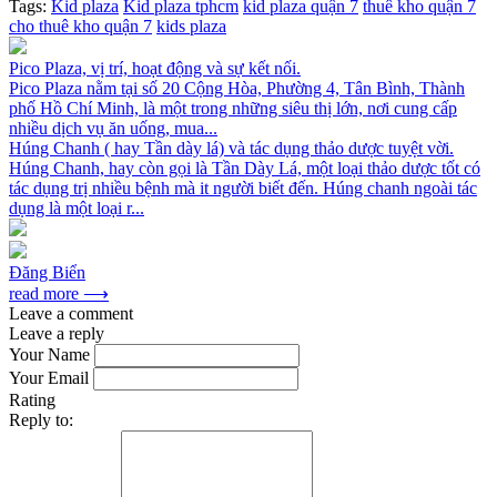
Tags:
Kid plaza
Kid plaza tphcm
kid plaza quận 7
thuê kho quận 7
cho thuê kho quận 7
kids plaza
Pico Plaza, vị trí, hoạt động và sự kết nối.
Pico Plaza nằm tại số 20 Cộng Hòa, Phường 4, Tân Bình, Thành
phố Hồ Chí Minh, là một trong những siêu thị lớn, nơi cung cấp
nhiều dịch vụ ăn uống, mua...
Húng Chanh ( hay Tần dày lá) và tác dụng thảo dược tuyệt vời.
Húng Chanh, hay còn gọi là Tần Dày Lá, một loại thảo dược tốt có
tác dụng trị nhiều bệnh mà it người biết đến. Húng chanh ngoài tác
dụng là một loại r...
Đăng Biển
read more ⟶
Leave a comment
Leave a reply
Your Name
Your Email
Rating
Reply to: