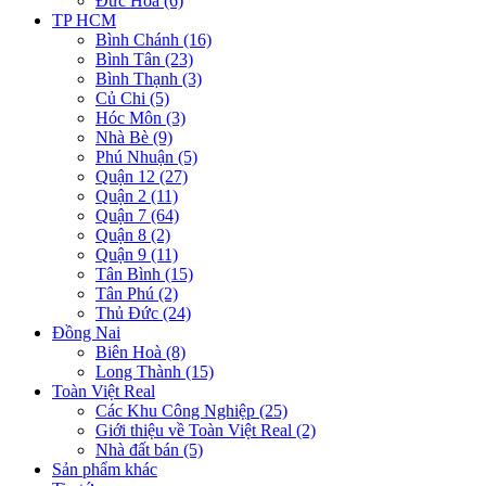
Đức Hòa (6)
TP HCM
Bình Chánh (16)
Bình Tân (23)
Bình Thạnh (3)
Củ Chi (5)
Hóc Môn (3)
Nhà Bè (9)
Phú Nhuận (5)
Quận 12 (27)
Quận 2 (11)
Quận 7 (64)
Quận 8 (2)
Quận 9 (11)
Tân Bình (15)
Tân Phú (2)
Thủ Đức (24)
Đồng Nai
Biên Hoà (8)
Long Thành (15)
Toàn Việt Real
Các Khu Công Nghiệp (25)
Giới thiệu về Toàn Việt Real (2)
Nhà đất bán (5)
Sản phẩm khác