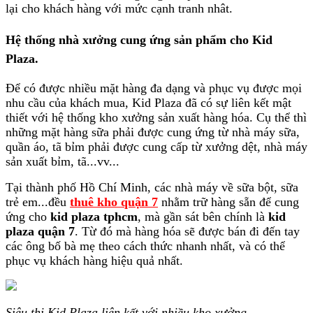
lại cho khách hàng với mức cạnh tranh nhât.
Hệ thống nhà xưởng cung ứng sản phẩm cho Kid
Plaza
.
Để có được nhiều mặt hàng đa dạng và phục vụ được mọi
nhu cầu của khách mua, Kid Plaza đã có sự liên kết mật
thiết với hệ thống kho xưởng sản xuất hàng hóa. Cụ thể thì
những mặt hàng sữa phải được cung ứng từ nhà máy sữa,
quần áo, tã bỉm phải được cung cấp từ xưởng dệt, nhà máy
sản xuất bỉm, tã...vv...
Tại thành phố Hồ Chí Minh, các nhà máy về sữa bột, sữa
trẻ em...đều
thuê kho quận 7
nhằm trữ hàng sẵn để cung
ứng cho
kid plaza tphcm
, mà gần sát bên chính là
kid
plaza quận 7
. Từ đó mà hàng hóa sẽ được bán đi đến tay
các ông bố bà mẹ theo cách thức nhanh nhất, và có thể
phục vụ khách hàng hiệu quả nhất.
Siêu thi Kid Plaza liên kết với nhiều kho xưởng
.