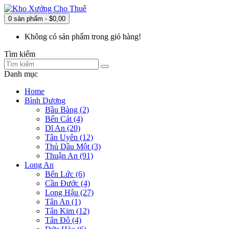
0 sản phẩm - $0,00
Không có sản phẩm trong giỏ hàng!
Tìm kiếm
Danh mục
Home
Bình Dương
Bầu Bàng (2)
Bến Cát (4)
Dĩ An (20)
Tân Uyên (12)
Thủ Dầu Một (3)
Thuận An (91)
Long An
Bến Lức (6)
Cần Đước (4)
Long Hậu (27)
Tân An (1)
Tân Kim (12)
Tân Đô (4)