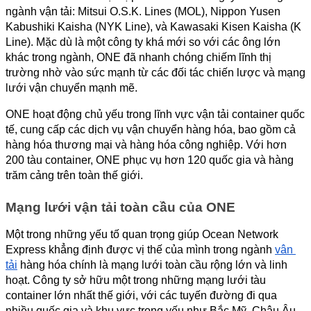
ngành vận tải: Mitsui O.S.K. Lines (MOL), Nippon Yusen 
Kabushiki Kaisha (NYK Line), và Kawasaki Kisen Kaisha (K 
Line). Mặc dù là một công ty khá mới so với các ông lớn 
khác trong ngành, ONE đã nhanh chóng chiếm lĩnh thị 
trường nhờ vào sức mạnh từ các đối tác chiến lược và mạng 
lưới vận chuyển mạnh mẽ.
ONE hoạt động chủ yếu trong lĩnh vực vận tải container quốc 
tế, cung cấp các dịch vụ vận chuyển hàng hóa, bao gồm cả 
hàng hóa thương mại và hàng hóa công nghiệp. Với hơn 
200 tàu container, ONE phục vụ hơn 120 quốc gia và hàng 
trăm cảng trên toàn thế giới.
Mạng lưới vận tải toàn cầu của ONE
Một trong những yếu tố quan trọng giúp Ocean Network 
Express khẳng định được vị thế của mình trong ngành 
vận 
tải
 hàng hóa chính là mạng lưới toàn cầu rộng lớn và linh 
hoạt. Công ty sở hữu một trong những mạng lưới tàu 
container lớn nhất thế giới, với các tuyến đường đi qua 
nhiều quốc gia và khu vực trọng yếu như Bắc Mỹ, Châu Âu, 