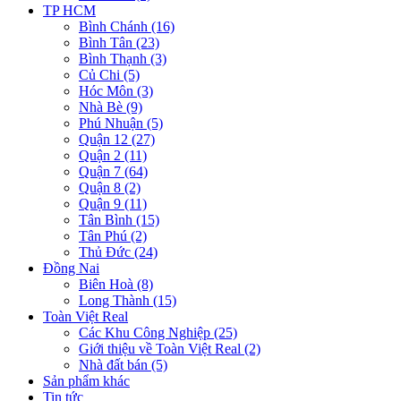
TP HCM
Bình Chánh (16)
Bình Tân (23)
Bình Thạnh (3)
Củ Chi (5)
Hóc Môn (3)
Nhà Bè (9)
Phú Nhuận (5)
Quận 12 (27)
Quận 2 (11)
Quận 7 (64)
Quận 8 (2)
Quận 9 (11)
Tân Bình (15)
Tân Phú (2)
Thủ Đức (24)
Đồng Nai
Biên Hoà (8)
Long Thành (15)
Toàn Việt Real
Các Khu Công Nghiệp (25)
Giới thiệu về Toàn Việt Real (2)
Nhà đất bán (5)
Sản phẩm khác
Tin tức