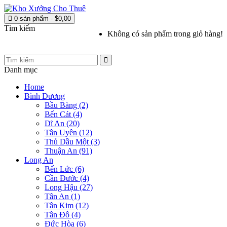
0 sản phẩm - $0,00
Tìm kiếm
Không có sản phẩm trong giỏ hàng!
Danh mục
Home
Bình Dương
Bầu Bàng (2)
Bến Cát (4)
Dĩ An (20)
Tân Uyên (12)
Thủ Dầu Một (3)
Thuận An (91)
Long An
Bến Lức (6)
Cần Đước (4)
Long Hậu (27)
Tân An (1)
Tân Kim (12)
Tân Đô (4)
Đức Hòa (6)