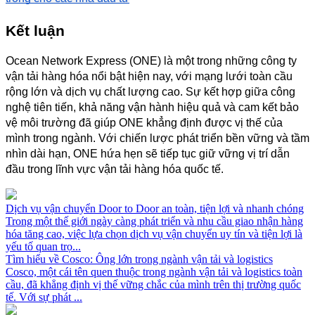
Kết luận
Ocean Network Express (ONE) là một trong những công ty 
vận tải hàng hóa nổi bật hiện nay, với mạng lưới toàn cầu 
rộng lớn và dịch vụ chất lượng cao. Sự kết hợp giữa công 
nghệ tiên tiến, khả năng vận hành hiệu quả và cam kết bảo 
vệ môi trường đã giúp ONE khẳng định được vị thế của 
mình trong ngành. Với chiến lược phát triển bền vững và tầm 
nhìn dài hạn, ONE hứa hẹn sẽ tiếp tục giữ vững vị trí dẫn 
đầu trong lĩnh vực vận tải hàng hóa quốc tế.
Dịch vụ vận chuyển Door to Door an toàn, tiện lợi và nhanh chóng
Trong một thế giới ngày càng phát triển và nhu cầu giao nhận hàng
hóa tăng cao, việc lựa chọn dịch vụ vận chuyển uy tín và tiện lợi là
yếu tố quan trọ...
Tìm hiểu về Cosco: Ông lớn trong ngành vận tải và logistics
Cosco, một cái tên quen thuộc trong ngành vận tải và logistics toàn
cầu, đã khẳng định vị thế vững chắc của mình trên thị trường quốc
tế. Với sự phát ...