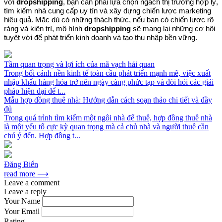
với
dropshipping
, bạn cần phải lựa chọn ngách thị trường hợp lý,
tìm kiếm nhà cung cấp uy tín và xây dựng chiến lược marketing
hiệu quả. Mặc dù có những thách thức, nếu bạn có chiến lược rõ
ràng và kiên trì, mô hình
dropshipping
sẽ mang lại những cơ hội
tuyệt vời để phát triển kinh doanh và tạo thu nhập bền vững.
Tầm quan trọng và lợi ích của mã vạch hải quan
Trong bối cảnh nền kinh tế toàn cầu phát triển mạnh mẽ, việc xuất
nhập khẩu hàng hóa trở nên ngày càng phức tạp và đòi hỏi các giải
pháp hiện đại để t...
Mẫu hợp đồng thuê nhà: Hướng dẫn cách soạn thảo chi tiết và đầy
đủ
Trong quá trình tìm kiếm một ngôi nhà để thuê, hợp đồng thuê nhà
là một yếu tố cực kỳ quan trọng mà cả chủ nhà và người thuê cần
chú ý đến. Hợp đồng t...
Đăng Biển
read more ⟶
Leave a comment
Leave a reply
Your Name
Your Email
Rating