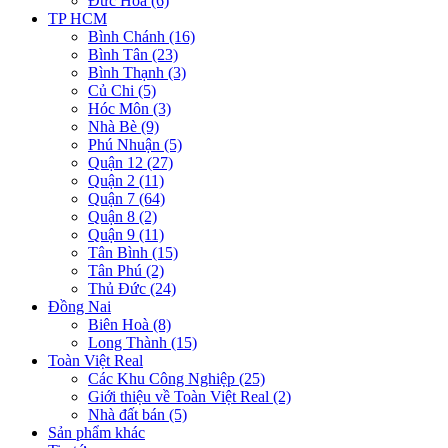
Đức Hòa (6)
TP HCM
Bình Chánh (16)
Bình Tân (23)
Bình Thạnh (3)
Củ Chi (5)
Hóc Môn (3)
Nhà Bè (9)
Phú Nhuận (5)
Quận 12 (27)
Quận 2 (11)
Quận 7 (64)
Quận 8 (2)
Quận 9 (11)
Tân Bình (15)
Tân Phú (2)
Thủ Đức (24)
Đồng Nai
Biên Hoà (8)
Long Thành (15)
Toàn Việt Real
Các Khu Công Nghiệp (25)
Giới thiệu về Toàn Việt Real (2)
Nhà đất bán (5)
Sản phẩm khác