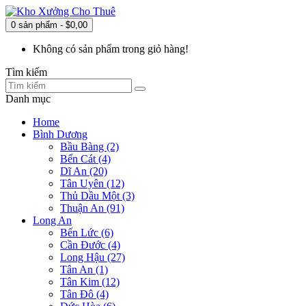
0 sản phẩm - $0,00
Không có sản phẩm trong giỏ hàng!
Tìm kiếm
Danh mục
Home
Bình Dương
Bầu Bàng (2)
Bến Cát (4)
Dĩ An (20)
Tân Uyên (12)
Thủ Dầu Một (3)
Thuận An (91)
Long An
Bến Lức (6)
Cần Đước (4)
Long Hậu (27)
Tân An (1)
Tân Kim (12)
Tân Đô (4)