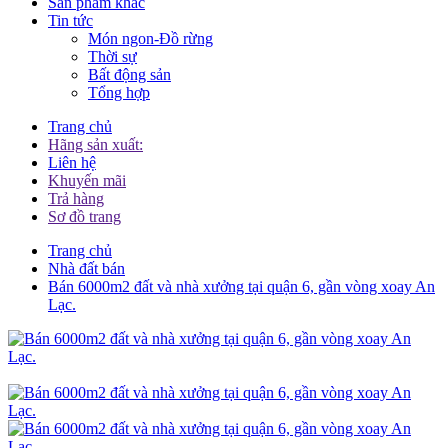
Sản phẩm khác
Tin tức
Món ngon-Đồ rừng
Thời sự
Bất động sản
Tổng hợp
Trang chủ
Hãng sản xuất:
Liên hệ
Khuyến mãi
Trả hàng
Sơ đồ trang
Trang chủ
Nhà đất bán
Bán 6000m2 đất và nhà xưởng tại quận 6, gần vòng xoay An
Lạc.