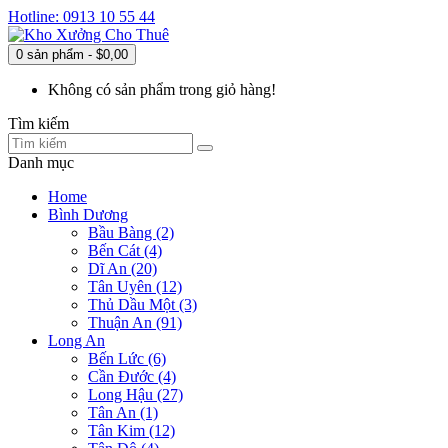
Hotline: 0913 10 55 44
0 sản phẩm - $0,00
Không có sản phẩm trong giỏ hàng!
Tìm kiếm
Danh mục
Home
Bình Dương
Bầu Bàng (2)
Bến Cát (4)
Dĩ An (20)
Tân Uyên (12)
Thủ Dầu Một (3)
Thuận An (91)
Long An
Bến Lức (6)
Cần Đước (4)
Long Hậu (27)
Tân An (1)
Tân Kim (12)