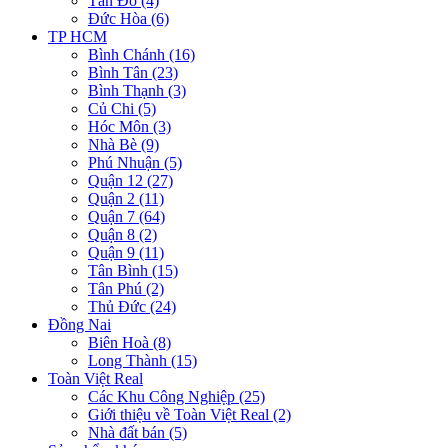
Tân Đô (4)
Đức Hòa (6)
TP HCM
Bình Chánh (16)
Bình Tân (23)
Bình Thạnh (3)
Củ Chi (5)
Hóc Môn (3)
Nhà Bè (9)
Phú Nhuận (5)
Quận 12 (27)
Quận 2 (11)
Quận 7 (64)
Quận 8 (2)
Quận 9 (11)
Tân Bình (15)
Tân Phú (2)
Thủ Đức (24)
Đồng Nai
Biên Hoà (8)
Long Thành (15)
Toàn Việt Real
Các Khu Công Nghiệp (25)
Giới thiệu về Toàn Việt Real (2)
Nhà đất bán (5)