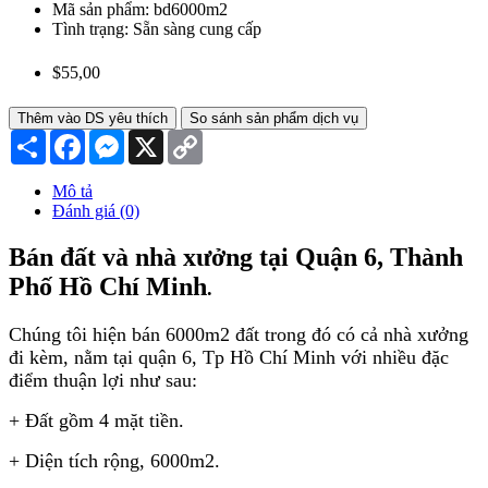
Mã sản phẩm:
bd6000m2
Tình trạng:
Sẵn sàng cung cấp
$55,00
Thêm vào DS yêu thích
So sánh sản phẩm dịch vụ
Chia
Facebook
Messenger
X
Copy
sẻ
Link
Mô tả
Đánh giá (0)
Bán đất và nhà xưởng tại Quận 6, Thành
Phố Hồ Chí Minh
.
Chúng tôi hiện bán 6000m2 đất trong đó có cả nhà xưởng
đi kèm, nằm tại quận 6, Tp Hồ Chí Minh với nhiều đặc
điểm thuận lợi như sau:
+ Đất gồm 4 mặt tiền.
+ Diện tích rộng, 6000m2.