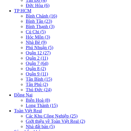
Tân Đô (4)
Đức Hòa (6)
TP HCM
Bình Chánh (16)
Bình Tân (23)
Bình Thạnh (3)
Củ Chi (5)
Hóc Môn (3)
Nhà Bè (9)
Phú Nhuận (5)
Quận 12 (27)
Quận 2 (11)
Quận 7 (64)
Quận 8 (2)
Quận 9 (11)
Tân Bình (15)
Tân Phú (2)
Thủ Đức (24)
Đồng Nai
Biên Hoà (8)
Long Thành (15)
Toàn Việt Real
Các Khu Công Nghiệp (25)
Giới thiệu về Toàn Việt Real (2)
Nhà đất bán (5)