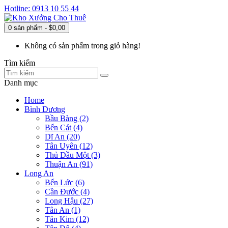
Hotline: 0913 10 55 44
0 sản phẩm - $0,00
Không có sản phẩm trong giỏ hàng!
Tìm kiếm
Danh mục
Home
Bình Dương
Bầu Bàng (2)
Bến Cát (4)
Dĩ An (20)
Tân Uyên (12)
Thủ Dầu Một (3)
Thuận An (91)
Long An
Bến Lức (6)
Cần Đước (4)
Long Hậu (27)
Tân An (1)
Tân Kim (12)