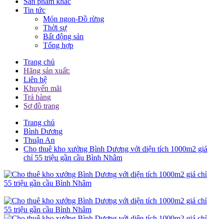
Sản phẩm khác
Tin tức
Món ngon-Đồ rừng
Thời sự
Bất động sản
Tổng hợp
Trang chủ
Hãng sản xuất:
Liên hệ
Khuyến mãi
Trả hàng
Sơ đồ trang
Trang chủ
Bình Dương
Thuận An
Cho thuê kho xưởng Bình Dương với diện tích 1000m2 giá
chỉ 55 triệu gần cầu Bình Nhâm