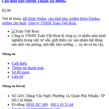
Cho thuê kho xưởng Thuận An 400m2
$2,00
Thẻ từ khóa:
đất Bình Nhâm
,
cho thuê kho xưởng Bình Dương
,
xưởng cho thuê
,
công ty TNHH Toàn Việt Real.
Công ty TNHH Toàn Việt Real là công ty có nhiều năm kinh
nghiệm trong việc tư vấn, giới thiệu các sản phẩm bất động
sản như văn phòng, nhà đất, kho xưởng, ... uy tín và tin cậy.
Thông tin
Giới thiệu
Thông tin thanh toán
Sơ đồ trang
Liên hệ
Thông tin liên hệ
Số 141C Đặng Văn Ngữ, Phường 14, Quận Phú Nhuận, TP
Hồ Chí Minh
Di dộng:
0939 287 389
-
0913 10 55 44
Email: toanvietreal@gmail.com