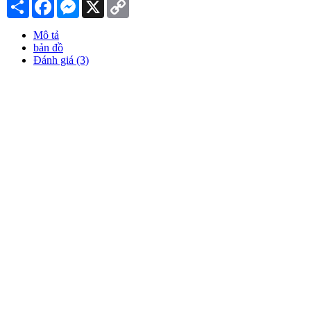
Chia
Facebook
Messenger
X
Copy
sẻ
Link
Mô tả
bản đồ
Đánh giá (3)