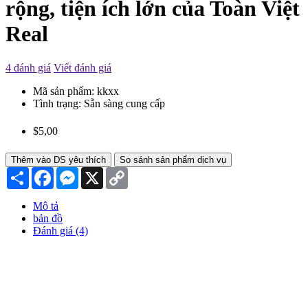
rộng, tiện ích lớn của Toàn Việt
Real
4 đánh giá
Viết đánh giá
Mã sản phẩm:
kkxx
Tình trạng:
Sẵn sàng cung cấp
$5,00
Thêm vào DS yêu thích
So sánh sản phẩm dịch vụ
Chia
Facebook
Messenger
X
Copy
sẻ
Link
Mô tả
bản đồ
Đánh giá (4)