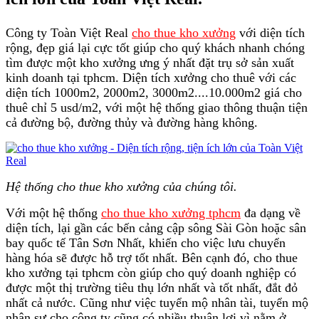
Công ty Toàn Việt Real
cho thue kho xưởng
với diện tích
rộng, đẹp giá lại cực tốt giúp cho quý khách nhanh chóng
tìm được một kho xưởng ưng ý nhất đặt trụ sở sản xuất
kinh doanh tại tphcm. Diện tích xưởng cho thuê với các
diện tích 1000m2, 2000m2, 3000m2....10.000m2 giá cho
thuê chỉ 5 usd/m2, với một hệ thống giao thông thuận tiện
cả đường bộ, đường thủy và đường hàng không.
Hệ thống cho thue kho xưởng của chúng tôi.
Với một hệ thống
cho thue kho xưởng tphcm
đa dạng về
diện tích, lại gần các bến cảng cập sông Sài Gòn hoặc sân
bay quốc tế Tân Sơn Nhất, khiến cho việc lưu chuyển
hàng hóa sẽ được hỗ trợ tốt nhất. Bên cạnh đó, cho thue
kho xưởng tại tphcm còn giúp cho quý doanh nghiệp có
được một thị trường tiêu thụ lớn nhất và tốt nhất, đắt đỏ
nhất cả nước. Cũng như việc tuyển mộ nhân tài, tuyển mộ
nhân sự cho công ty cũng có nhiều thuận lợi vì nằm ở