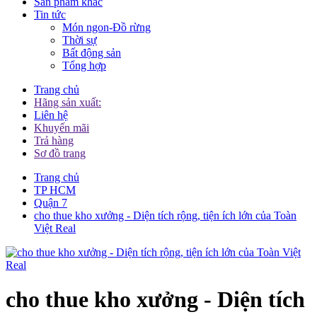
Sản phẩm khác
Tin tức
Món ngon-Đồ rừng
Thời sự
Bất động sản
Tổng hợp
Trang chủ
Hãng sản xuất:
Liên hệ
Khuyến mãi
Trả hàng
Sơ đồ trang
Trang chủ
TP HCM
Quận 7
cho thue kho xưởng - Diện tích rộng, tiện ích lớn của Toàn
Việt Real
cho thue kho xưởng - Diện tích