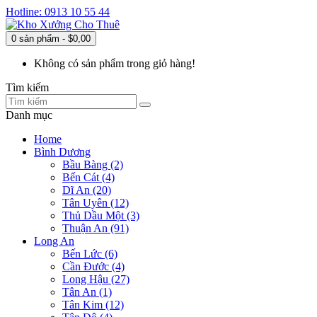
Hotline: 0913 10 55 44
0 sản phẩm - $0,00
Không có sản phẩm trong giỏ hàng!
Tìm kiếm
Danh mục
Home
Bình Dương
Bầu Bàng (2)
Bến Cát (4)
Dĩ An (20)
Tân Uyên (12)
Thủ Dầu Một (3)
Thuận An (91)
Long An
Bến Lức (6)
Cần Đước (4)
Long Hậu (27)
Tân An (1)
Tân Kim (12)