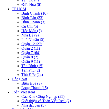
Tân Đô (4)
Đức Hòa (6)
TP HCM
Bình Chánh (16)
Bình Tân (23)
Bình Thạnh (3)
Củ Chi (5)
Hóc Môn (3)
Nhà Bè (9)
Phú Nhuận (5)
Quận 12 (27)
Quận 2 (11)
Quận 7 (64)
Quận 8 (2)
Quận 9 (11)
Tân Bình (15)
Tân Phú (2)
Thủ Đức (24)
Đồng Nai
Biên Hoà (8)
Long Thành (15)
Toàn Việt Real
Các Khu Công Nghiệp (25)
Giới thiệu về Toàn Việt Real (2)
Nhà đất bán (5)