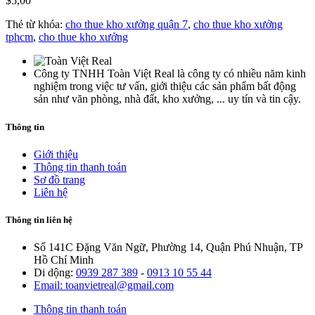
$5,00
Thẻ từ khóa:
cho thue kho xưởng quận 7
,
cho thue kho xưởng
tphcm
,
cho thue kho xưởng
Công ty TNHH Toàn Việt Real là công ty có nhiều năm kinh
nghiệm trong việc tư vấn, giới thiệu các sản phẩm bất động
sản như văn phòng, nhà đất, kho xưởng, ... uy tín và tin cậy.
Thông tin
Giới thiệu
Thông tin thanh toán
Sơ đồ trang
Liên hệ
Thông tin liên hệ
Số 141C Đặng Văn Ngữ, Phường 14, Quận Phú Nhuận, TP
Hồ Chí Minh
Di dộng:
0939 287 389
-
0913 10 55 44
Email: toanvietreal@gmail.com
Thông tin thanh toán