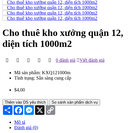
Cho thuê kho xưởng quận 12,
diện tích 1000m2
0 đánh giá
Viết đánh giá
Mã sản phẩm:
KXQ121000m
Tình trạng:
Sẵn sàng cung cấp
$4,00
Thêm vào DS yêu thích
So sánh sản phẩm dịch vụ
Chia
Facebook
Messenger
X
Copy
sẻ
Link
Mô tả
Đánh giá (0)