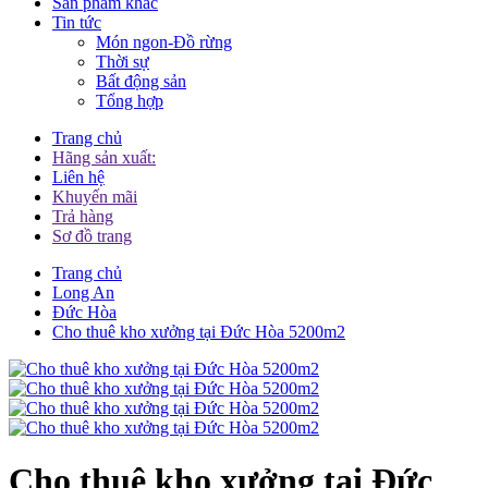
Sản phẩm khác
Tin tức
Món ngon-Đồ rừng
Thời sự
Bất động sản
Tổng hợp
Trang chủ
Hãng sản xuất:
Liên hệ
Khuyến mãi
Trả hàng
Sơ đồ trang
Trang chủ
Long An
Đức Hòa
Cho thuê kho xưởng tại Đức Hòa 5200m2
Cho thuê kho xưởng tại Đức