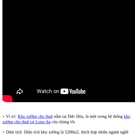
+ Vị trí:
Kho xưởng cho thuê
nằm tại Đức Hòa, là một trong hệ thống
kho
xưởng cho thuê tại Long An
của chúng tôi.
+ Diện tích: Diện tích kho xưởng là 5200m2, thích hợp nhiều ngành nghề