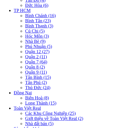
Tân Đô (4)
Đức Hòa (6)
TP HCM
Bình Chánh (16)
Bình Tân (23)
Bình Thạnh (3)
Củ Chi (5)
Hóc Môn (3)
Nhà Bè (9)
Phú Nhuận (5)
Quận 12 (27)
Quận 2 (11)
Quận 7 (64)
Quận 8 (2)
Quận 9 (11)
Tân Bình (15)
Tân Phú (2)
Thủ Đức (24)
Đồng Nai
Biên Hoà (8)
Long Thành (15)
Toàn Việt Real
Các Khu Công Nghiệp (25)
Giới thiệu về Toàn Việt Real (2)
Nhà đất bán (5)