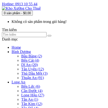
Hotline: 0913 10 55 44
0 sản phẩm - $0,00
Không có sản phẩm trong giỏ hàng!
Tìm kiếm
Danh mục
Home
Bình Dương
Bầu Bàng (2)
Bến Cát (4)
Dĩ An (20)
Tân Uyên (12)
Thủ Dầu Một (3)
Thuận An (91)
Long An
Bến Lức (6)
Cần Đước (4)
Long Hậu (27)
Tân An (1)
Tân Kim (12)