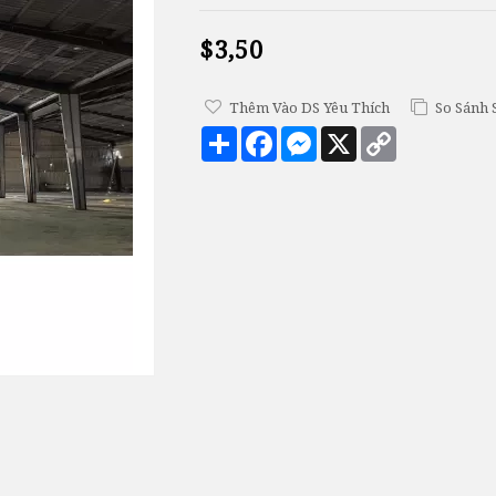
$3,50
Thêm Vào DS Yêu Thích
So Sánh 
Chia
Facebook
Messenger
X
Copy
sẻ
Link