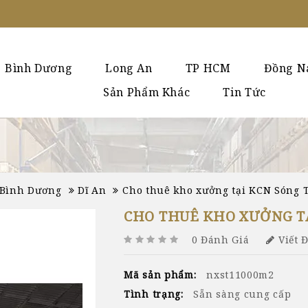
Bình Dương
Long An
TP HCM
Đồng N
Sản Phẩm Khác
Tin Tức
Bình Dương
Dĩ An
Cho thuê kho xưởng tại KCN Sóng
CHO THUÊ KHO XƯỞNG TẠ
0 Đánh Giá
Viết 
Mã sản phẩm:
nxst11000m2
Tình trạng:
Sẵn sàng cung cấp