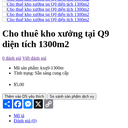
Cho thuê kho xưởng tại Q9
diện tích 1300m2
0 đánh giá
Viết đánh giá
Mã sản phẩm:
kxq9-1300m
Tình trạng:
Sẵn sàng cung cấp
$5,00
Thêm vào DS yêu thích
So sánh sản phẩm dịch vụ
Chia
Facebook
Messenger
X
Copy
sẻ
Link
Mô tả
Đánh giá (0)