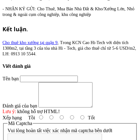
- NHẬN KÝ GỬI: Cho Thuê, Mua Bán Nhà Đất & Kho/Xưởng Lớn, Nhỏ
trong & ngoài cụm công nghiệp, khu công nghiệp
Kết luận
.
Cho thuê kho xưởng tại quận 9
, Trong KCN Cao Hi-Tech với diện tích
1300m2, tại tầng 3 của tòa nhà Hi - Tech, giá cho thuê chỉ từ 5-6 USD/m2,
LH: 0913
10 5544.
Viết đánh giá
Tên bạn
Đánh giá của bạn
Lưu ý:
không hỗ trợ HTML!
Xếp hạng
Tồi
Tốt
Mã Captcha
Vui lòng hoàn tất việc xác nhận mã captcha bên dưới