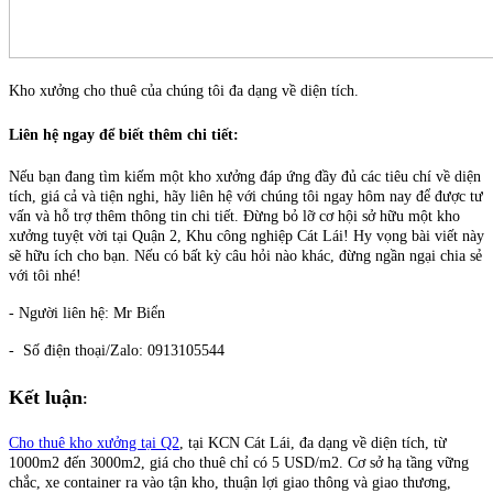
Kho xưởng cho thuê của chúng tôi đa dạng về diện tích.
Liên hệ ngay để biết thêm chi tiết
:
Nếu bạn đang tìm kiếm một kho xưởng đáp ứng đầy đủ các tiêu chí về diện
tích, giá cả và tiện nghi, hãy liên hệ với chúng tôi ngay hôm nay để được tư
vấn và hỗ trợ thêm thông tin chi tiết. Đừng bỏ lỡ cơ hội sở hữu một kho
xưởng tuyệt vời tại Quận 2, Khu công nghiệp Cát Lái!
Hy vọng bài viết này
sẽ hữu ích cho bạn. Nếu có bất kỳ câu hỏi nào khác, đừng ngần ngại chia sẻ
với tôi nhé!
- Người liên hệ: Mr Biển
- Số điện thoại/Zalo: 0913105544
Kết luận
:
Cho thuê kho xưởng tại Q2
, tại KCN Cát Lái, đa dạng về diện tích, từ
1000m2 đến 3000m2, giá cho thuê chỉ có 5 USD/m2. Cơ sở hạ tầng vững
chắc, xe container ra vào tận kho, thuận lợi giao thông và giao thương,