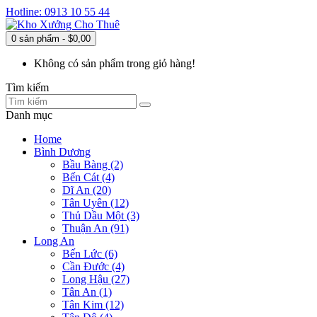
Hotline: 0913 10 55 44
0 sản phẩm - $0,00
Không có sản phẩm trong giỏ hàng!
Tìm kiếm
Danh mục
Home
Bình Dương
Bầu Bàng (2)
Bến Cát (4)
Dĩ An (20)
Tân Uyên (12)
Thủ Dầu Một (3)
Thuận An (91)
Long An
Bến Lức (6)
Cần Đước (4)
Long Hậu (27)
Tân An (1)
Tân Kim (12)