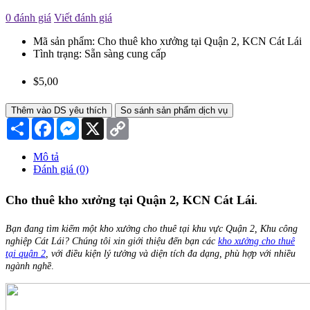
0 đánh giá
Viết đánh giá
Mã sản phẩm:
Cho thuê kho xưởng tại Quận 2, KCN Cát Lái
Tình trạng:
Sẵn sàng cung cấp
$5,00
Thêm vào DS yêu thích
So sánh sản phẩm dịch vụ
Chia
Facebook
Messenger
X
Copy
sẻ
Link
Mô tả
Đánh giá (0)
Cho thuê kho xưởng tại Quận 2, KCN Cát Lái
.
Bạn đang tìm kiếm một kho xưởng cho thuê tại khu vực Quận 2, Khu công
nghiệp Cát Lái? Chúng tôi xin giới thiệu đến bạn các
kho xưởng cho thuê
tại quận 2
, với điều kiện lý tưởng và diện tích đa dạng, phù hợp với nhiều
ngành nghề
.