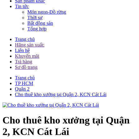
Sản phẩm khác
Tin tức
Món ngon-Đồ rừng
Thời sự
Bất động sản
Tổng hợp
Trang chủ
Hãng sản xuất:
Liên hệ
Khuyến mãi
Trả hàng
Sơ đồ trang
Trang chủ
TP HCM
Quận 2
Cho thuê kho xưởng tại Quận 2, KCN Cát Lái
Cho thuê kho xưởng tại Quận
2, KCN Cát Lái