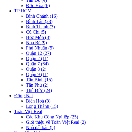
Tân Đô (4)
Đức Hòa (6)
TP HCM
Bình Chánh (16)
Bình Tân (23)
Bình Thạnh (3)
Củ Chi (5)
Hóc Môn (3)
Nhà Bè (9)
Phú Nhuận (5)
Quận 12 (27)
Quận 2 (11)
Quận 7 (64)
Quận 8 (2)
Quận 9 (11)
Tân Bình (15)
Tân Phú (2)
Thủ Đức (24)
Đồng Nai
Biên Hoà (8)
Long Thành (15)
Toàn Việt Real
Các Khu Công Nghiệp (25)
Giới thiệu về Toàn Việt Real (2)
Nhà đất bán (5)