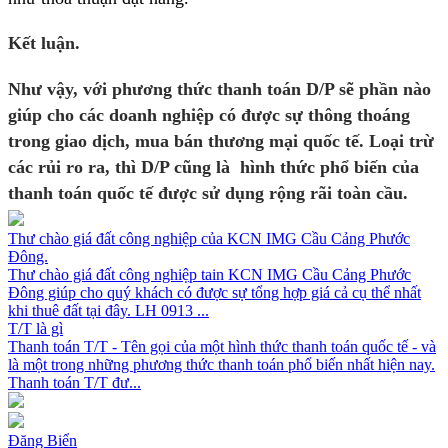
Kết luận
.
Như vậy, với phương thức thanh toán D/P sẽ phần nào
giúp cho các doanh nghiệp có được sự thông thoáng
trong giao dịch, mua bán thương mại quốc tế. Loại trừ
các rủi ro ra, thì D/P cũng là hình thức phổ biến của
thanh toán quốc tế được sử dụng rộng rãi toàn cầu.
Thư chào giá đất công nghiệp của KCN IMG Cầu Cảng Phước
Đông.
Thư chào giá đất công nghiệp tain KCN IMG Cầu Cảng Phước
Đông giúp cho quý khách có được sự tổng hợp giá cả cụ thể nhất
khi thuê đất tại đây. LH 0913 ...
T/T là gì
Thanh toán T/T - Tên gọi của một hình thức thanh toán quốc tế - và
là một trong những phương thức thanh toán phổ biến nhất hiện nay.
Thanh toán T/T đư...
Đăng Biển