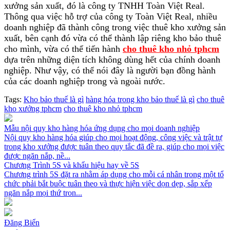
xưởng sản xuất, đó là công ty TNHH Toàn Việt Real.
Thông qua việc hỗ trợ của công ty Toàn Việt Real, nhiều
doanh nghiệp đã thành công trong việc thuê kho xưởng sản
xuất, bên cạnh đó vừa có thể thành lập riêng kho bảo thuê
cho mình, vừa có thể tiến hành
cho thuê kho nhỏ tphcm
dựa trên những diện tích không dùng hết của chính doanh
nghiệp. Như vậy, có thể nói đây là người bạn đồng hành
của các doanh nghiệp trong và ngoài nước.
Tags:
Kho bảo thuế là gì
hàng hóa trong kho bảo thuế là gì
cho thuê
kho xưởng tphcm
cho thuê kho nhỏ tphcm
Mẫu nội quy kho hàng hóa ứng dụng cho mọi doanh nghiệp
Nội quy kho hàng hóa giúp cho mọi hoạt động, công việc và trật tự
trong kho xưởng được tuân theo quy tắc đã đề ra, giúp cho mọi việc
được ngăn nắp, nề...
Chương Trình 5S và khẩu hiệu hay về 5S
Chương trình 5S đặt ra nhằm áp dụng cho mỗi cá nhân trong một tổ
chức phải bắt buộc tuân theo và thực hiện việc dọn dẹp, sắp xếp
ngăn nắp mọi thứ tron...
Đăng Biển