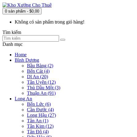
0 sản phẩm - $0,00
Không có sản phẩm trong giỏ hàng!
Tìm kiếm
Danh mục
Home
Bình Dương
Bầu Bàng (2)
Bến Cát (4)
Dĩ An (20)
Tân Uyên (12)
Thủ Dầu Một (3)
Thuận An (91)
Long An
Bến Lức (6)
Cần Đước (4)
Long Hậu (27)
Tân An (1)
Tân Kim (12)
Tân Đô (4)