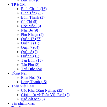
Đức Hòa (6)
TP HCM
Bình Chánh (16)
Bình Tân (23)
Bình Thạnh (3)
Củ Chi (5)
Hóc Môn (3)
Nhà Bè (9)
Phú Nhuận (5)
Quận 12 (27)
Quận 2 (11)
Quận 7 (64)
Quận 8 (2)
Quận 9 (11)
Tân Bình (15)
Tân Phú (2)
Thủ Đức (24)
Đồng Nai
Biên Hoà (8)
Long Thành (15)
Toàn Việt Real
Các Khu Công Nghiệp (25)
Giới thiệu về Toàn Việt Real (2)
Nhà đất bán (5)
Sản phẩm khác