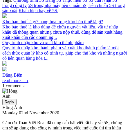
Tags:
Chương trình 5S
Bảng 5S
Thực hiện 5S
5S của Nhật
5S
trong công ty
5S trong nhà máy
tiêu chuẩn 5S
Tiêu chuẩn 5S trong
sản xuất
Khẩu hiệu hay về 5S.
Kho bảo thuế là gì? hàng hóa trong kho bảo thuế là gì?
Kho bảo thuế là kho dùng để chứa nguyên vật liệu, vật tư nhập
khẩu đã thông quan nhưng chưa nộp thuế, dùng để sản xuất hàng
xuất khẩu của các doanh ng...
Quy trình nhập kho và xuất kho thành phẩm
Quy trình nhập kho thành phẩm và xuất kho thành phẩm là một
cách thức quản lý kho có trình tự, giúp cho thủ kho và những người
có liên quan hàng hóa t...
Đăng Biển
read more ⟶
1 comments
Reply
Hồng Ánh
Monday 02nd November 2020
Cám ơn Toàn Việt Real đã cung cấp bài viết rất hay về 5S, chúng
em sẽ áp dụng cho công ty mình trong việc mở cuộc thi tìm khẩu