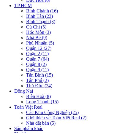
Đức Hòa (6)
TP HCM
Bình Chánh (16)
Bình Tân (23)
Bình Thạnh (3)
Củ Chi (5)
Hóc Môn (3)
Nhà Bè (9)
Phú Nhuận (5)
Quận 12 (27)
Quận 2 (11)
Quận 7 (64)
Quận 8 (2)
Quận 9 (11)
Tân Bình (15)
Tân Phú (2)
Thủ Đức (24)
Đồng Nai
Biên Hoà (8)
Long Thành (15)
Toàn Việt Real
Các Khu Công Nghiệp (25)
Giới thiệu về Toàn Việt Real (2)
Nhà đất bán (5)
Sản phẩm khác