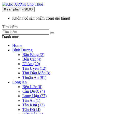
0 sản phẩm - $0,00
Không có sản phẩm trong giỏ hàng!
Tìm kiếm
Danh mục
Home
Bình Dương
Bầu Bàng (2)
Bến Cát (4)
Dĩ An (20)
Tân Uyên (12)
Thủ Dầu Một (3)
Thuận An (91)
Long An
Bến Lức (6)
Cần Đước (4)
Long Hậu (27)
Tân An (1)
Tân Kim (12)
Tân Đô (4)