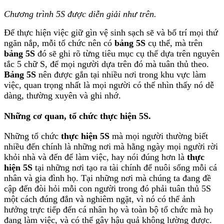
Chương trình 5S được diễn giải như trên.
Để thực hiện việc giữ gìn vệ sinh sạch sẽ và bố trí mọi thứ
ngăn nắp, mỗi tổ chức nên có
bảng 5S
cụ thể, mà trên
bảng 5S
đó sẽ ghi rõ từng tiêu mục cụ thể dựa trên nguyên
tắc 5 chữ S, để mọi người dựa trên đó mà tuân thủ theo.
Bảng 5S
nên được gắn tại nhiều nơi trong khu vực làm
việc, quan trọng nhất là mọi người có thể nhìn thấy nó dễ
dàng, thường xuyên và ghi nhớ.
Những cơ quan, tổ chức thực hiện 5S.
Những tổ chức
thực hiện 5S
mà mọi người thường biết
nhiều đến chính là những nơi mà hằng ngày mọi người rời
khỏi nhà và đến để làm việc, hay nói đúng hơn là
thực
hiện 5S
tại những nơi tạo ra tài chính để nuôi sống mỗi cá
nhân và gia đình họ. Tại những nơi mà chúng ta đang đề
cập đến đòi hỏi mỗi con người trong đó phải tuân thủ 5S
một cách đúng đắn và nghiêm ngặt, vì nó có thể ảnh
hưởng trực tiếp đến cá nhân họ và toàn bộ tổ chức mà họ
đang làm việc, và có thể gây hậu quả không lường được.