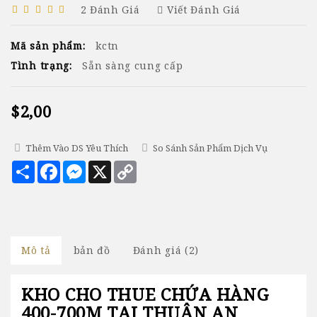
2 Đánh Giá
Viết Đánh Giá
Mã sản phẩm:
kctn
Tình trạng:
Sẵn sàng cung cấp
$2,00
Thêm Vào DS Yêu Thích
So Sánh Sản Phẩm Dịch Vụ
Chia
Facebook
Messenger
X
Copy
sẻ
Link
Mô tả
bản đồ
Đánh giá (2)
KHO CHO THUE CHỨA HÀNG
400-700M TẠI THUẬN AN