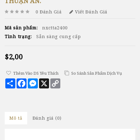
THUẬN AN.
0 Đánh Giá
Viết Đánh Giá
Mã sản phẩm:
nxctta2400
Tình trạng:
Sẵn sàng cung cấp
$2,00
Thêm Vào DS Yêu Thích
So Sánh Sản Phẩm Dịch Vụ
Chia
Facebook
Messenger
X
Copy
sẻ
Link
Mô tả
Đánh giá (0)