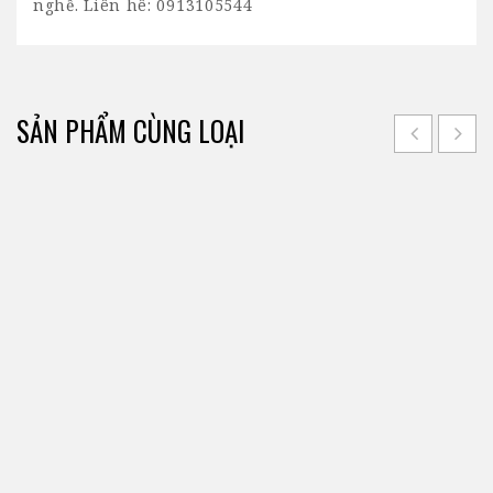
nghề. Liên hê: 0913105544
SẢN PHẨM CÙNG LOẠI
Công ty TNHH Toàn Việt Real là công ty có nhiều năm
kinh nghiệm trong việc tư vấn, giới thiệu các sản
phẩm bất động sản như văn phòng, nhà đất, kho
xưởng, ... uy tín và tin cậy.