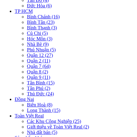
Tân Đô (4)
Đức Hòa (6)
TP HCM
Bình Chánh (16)
Bình Tân (23)
Bình Thạnh (3)
Củ Chi (5)
Hóc Môn (3)
Nhà Bè (9)
Phú Nhuận (5)
Quận 12 (27)
Quận 2 (11)
Quận 7 (64)
Quận 8 (2)
Quận 9 (11)
Tân Bình (15)
Tân Phú (2)
Thủ Đức (24)
Đồng Nai
Biên Hoà (8)
Long Thành (15)
Toàn Việt Real
Các Khu Công Nghiệp (25)
Giới thiệu về Toàn Việt Real (2)
Nhà đất bán (5)