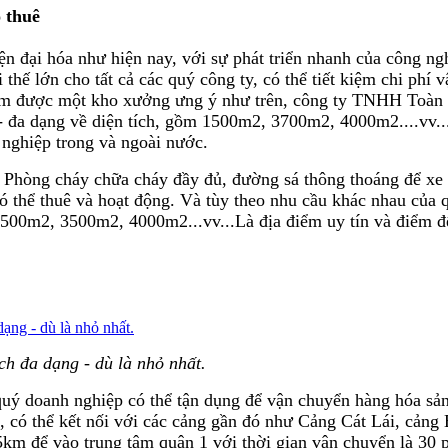
 thuê
ện đại hóa như hiện nay, với sự phát triển nhanh của công n
 thế lớn cho tất cả các quý công ty, có thể tiết kiệm chi phí 
tim được một kho xưởng ưng ý như trên, công ty TNHH Toàn V
 đa dạng về diện tích, gồm 1500m2, 3700m2, 4000m2....vv....
 nghiệp trong và ngoài nước.
 Phòng cháy chữa cháy đầy đủ, đường sá thông thoáng để xe co
 có thể thuê và hoạt động. Và tùy theo nhu cầu khác nhau của
00m2, 3500m2, 4000m2...vv...Là địa điểm uy tín và điểm đến
ch đa dạng - dù là nhỏ nhất.
uý doanh nghiệp có thể tận dụng để vận chuyển hàng hóa sả
 có thể kết nối với các cảng gần đó như Cảng Cát Lái, cảng
m để vào trung tâm quận 1 với thời gian vận chuyển là 30 p