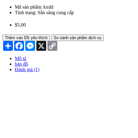
Mã sản phẩm:
kxdd
Tình trạng:
Sẵn sàng cung cấp
$5,00
Thêm vào DS yêu thích
So sánh sản phẩm dịch vụ
Chia
Facebook
Messenger
X
Copy
sẻ
Link
Mô tả
bản đồ
Đánh giá (1)