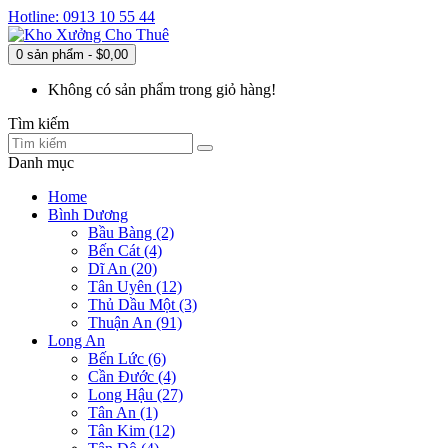
Hotline: 0913 10 55 44
0 sản phẩm - $0,00
Không có sản phẩm trong giỏ hàng!
Tìm kiếm
Danh mục
Home
Bình Dương
Bầu Bàng (2)
Bến Cát (4)
Dĩ An (20)
Tân Uyên (12)
Thủ Dầu Một (3)
Thuận An (91)
Long An
Bến Lức (6)
Cần Đước (4)
Long Hậu (27)
Tân An (1)
Tân Kim (12)