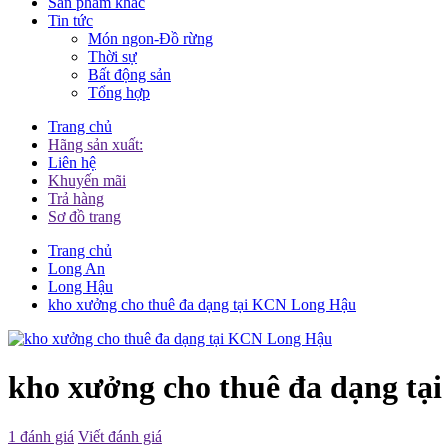
Sản phẩm khác
Tin tức
Món ngon-Đồ rừng
Thời sự
Bất động sản
Tổng hợp
Trang chủ
Hãng sản xuất:
Liên hệ
Khuyến mãi
Trả hàng
Sơ đồ trang
Trang chủ
Long An
Long Hậu
kho xưởng cho thuê đa dạng tại KCN Long Hậu
kho xưởng cho thuê đa dạng t
1 đánh giá
Viết đánh giá