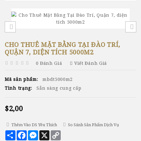
CHO THUÊ MẶT BẰNG TẠI ĐÀO TRÍ,
QUẬN 7, DIỆN TÍCH 5000M2
0 Đánh Giá
Viết Đánh Giá
Mã sản phẩm:
mbdt5000m2
Tình trạng:
Sẵn sàng cung cấp
$2,00
Thêm Vào DS Yêu Thích
So Sánh Sản Phẩm Dịch Vụ
Chia
Facebook
Messenger
X
Copy
sẻ
Link