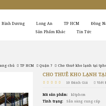
Bình Dương
Long An
TP HCM
Đồng N
Sản Phẩm Khác
Tin Tức
rang chủ
TP HCM
Quận 7
Cho thuê kho lạnh tại tp
CHO THUÊ KHO LẠNH TẠ
10 Đánh Giá
Viết
Mã sản phẩm:
kltphcm
Tình trạng:
Sẵn sàng cung cấp