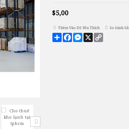
$5,00
Thêm Vào DS Yêu Thích
So Sánh S
Chia
Facebook
Messenger
X
Copy
sẻ
Link