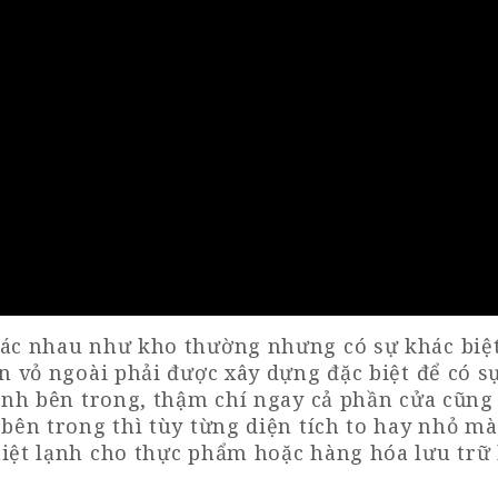
hác nhau như kho thường nhưng có sự khác biệ
ần vỏ ngoài phải được xây dựng đặc biệt để có s
lạnh bên trong, thậm chí ngay cả phần cửa cũng 
 bên trong thì tùy từng diện tích to hay nhỏ mà
hiệt lạnh cho thực phẩm hoặc hàng hóa lưu trữ 