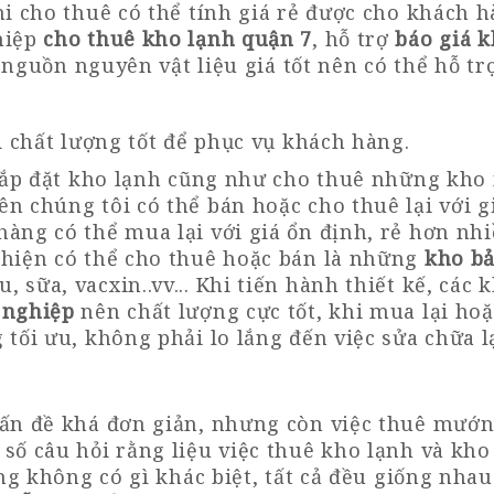
hi cho thuê có thể tính giá rẻ được cho khách
hiệp
cho thuê kho lạnh quận 7
, hỗ trợ
báo giá k
ó nguồn nguyên vật liệu giá tốt nên có thể hỗ tr
ới chất lượng tốt để phục vụ khách hàng
.
 lắp đặt kho lạnh cũng như cho thuê những kho 
nên chúng tôi có thể bán hoặc cho thuê lại với g
àng có thể mua lại với giá ổn định, rẻ hơn nhi
 hiện có thể cho thuê hoặc bán là những
kho b
, sữa, vacxin..vv... Khi tiến hành thiết kế, các
 nghiệp
nên chất lượng cực tốt, khi mua lại hoặ
tối ưu, không phải lo lắng đến việc sửa chữa lạ
vấn đề khá đơn giản, nhưng còn việc thuê mướn
số câu hỏi rằng liệu việc thuê kho lạnh và kh
ũng không có gì khác biệt, tất cả đều giống nha