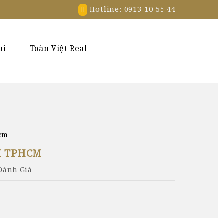
Hotline: 0913 10 55 44
ai
Toàn Việt Real
hcm
I TPHCM
 Đánh Giá