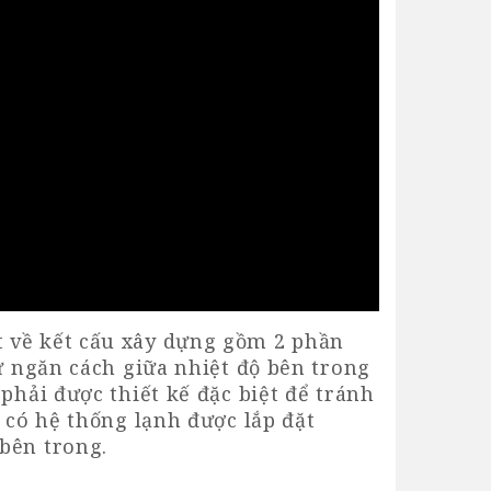
t về kết cấu xây dựng gồm 2 phần
ự ngăn cách giữa nhiệt độ bên trong
phải được thiết kế đặc biệt để tránh
 có hệ thống lạnh được lắp đặt
bên trong.