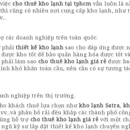
việc
cho thuê kho lạnh tại tphcm
vẫn luôn là n
 thì cũng có nhiều nơi cung cấp kho lạnh, như 
v...
rợ các doanh nghiệp trên toàn quốc
.
ư phải
thiết kế kho lạnh
sao cho đáp ứng được n
 được kho tốt để bảo quản hàng hóa được tốt và 
ư phải làm sao
cho thuê
kho lạnh giá rẻ
được bao
 hình khó khăn toàn cầu, nên cần có sự tương tá
anh nghiệp trên thị trường
.
cho khách thuê lựa chọn như
kho lạnh Satra
,
kh
..vv...và phân bố rải đều khắp các thành phố cô
ũng hỗ trợ
cho thuê kho lạnh giá rẻ
với một ch
 ngũ kỹ sư lắp đặt thiết kế kho lạnh chuyên n