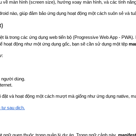
u về màn hình (screen size), hướng xoay màn hình, và các tính nă
ndroid nào, giúp đảm bảo ứng dụng hoạt động một cách suôn sẻ và tu
t)
iệt là trong các ứng dụng web tiến bộ (Progressive Web App - PWA). 
thể hoạt động như một ứng dụng gốc, bạn sẽ cần sử dụng một tệp 
man
ư:
a người dùng.
ternet.
 đặt và hoạt động một cách mượt mà giống như ứng dụng native, man
tư sau dịch.
ật ngữ quen thuộc trong quản lý dự án. Trong ngữ cảnh này, 
manifes