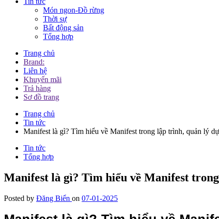
Tin tức
Món ngon-Đồ rừng
Thời sự
Bất động sản
Tổng hợp
Trang chủ
Brand:
Liên hệ
Khuyến mãi
Trả hàng
Sơ đồ trang
Trang chủ
Tin tức
Manifest là gì? Tìm hiểu về Manifest trong lập trình, quản lý 
Tin tức
Tổng hợp
Manifest là gì? Tìm hiểu về Manifest trong
Posted by
Đăng Biển
on
07-01-2025