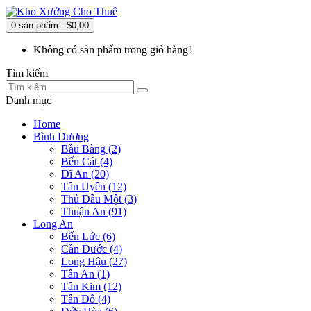
0 sản phẩm - $0,00
Không có sản phẩm trong giỏ hàng!
Tìm kiếm
Danh mục
Home
Bình Dương
Bầu Bàng (2)
Bến Cát (4)
Dĩ An (20)
Tân Uyên (12)
Thủ Dầu Một (3)
Thuận An (91)
Long An
Bến Lức (6)
Cần Đước (4)
Long Hậu (27)
Tân An (1)
Tân Kim (12)
Tân Đô (4)