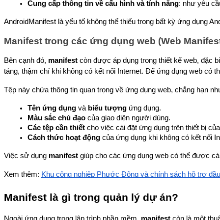
Cung cấp thông tin về cấu hình và tính năng
: như yêu cầ
AndroidManifest là yếu tố không thể thiếu trong bất kỳ ứng dụng A
Manifest trong các ứng dụng web (Web Manifes
Bên cạnh đó, 
manifest
 còn được áp dụng trong thiết kế web, đặc b
tảng, thậm chí khi không có kết nối Internet. Để ứng dụng web có 
Tệp này chứa thông tin quan trọng về ứng dụng web, chẳng hạn nh
Tên ứng dụng
 và 
biểu tượng
 ứng dụng.
Màu sắc chủ đạo
 của giao diện người dùng.
Các tệp cần thiết
 cho việc cài đặt ứng dụng trên thiết bị củ
Cách thức hoạt động
 của ứng dụng khi không có kết nối In
Việc sử dụng 
manifest
 giúp cho các ứng dụng web có thể được cài
Xem thêm: 
Khu công nghiệp Phước Đông và chính sách hõ trợ đầu 
Manifest là gì trong quản lý dự án?
Ngoài ứng dụng trong lập trình phần mềm, 
manifest
 còn là một thu