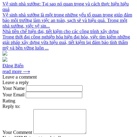
Vệ sinh nhà xưởng: Tại sao nó quan trọng và cách thực hiện hiệu
quả
Vệ sinh nhà xưởng là một trong những yếu tố quan trọng giúp đảm
bảo môi trường làm việc an toàn, sạch sẽ và hiệu quả. Trong một
nhà xưởng, việc vệ sin...
Nhà tiền chế hiện đại, tiết kiệm cho các công trình xây dựng
Trong thời đại công nghiệp hóa hiện đại hóa, việc tìm kiếm những
giải pháp xây dựng vừa hiệu quả, tiết kiệm lại đảm bảo tính thẩm
mỹ và bền vững luôn ...
Đăng Biển
read more ⟶
Leave a comment
Leave a reply
Your Name
Your Email
Rating
Reply to:
Your Comment