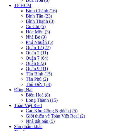
Đức Hòa (6)
TP HCM
Bình Chánh (16)
Bình Tân (23)
Bình Thạnh (3)
Củ Chi (5)
Hóc Môn (3)
Nhà Bè (9)
Phú Nhuận (5)
Quận 12 (27)
Quận 2 (11)
Quận 7 (64)
Quận 8 (2)
Quận 9 (11)
Tân Bình (15)
Tân Phú (2)
Thủ Đức (24)
Đồng Nai
Biên Hoà (8)
Long Thành (15)
Toàn Việt Real
Các Khu Công Nghiệp (25)
Giới thiệu về Toàn Việt Real (2)
Nhà đất bán (5)
Sản phẩm khác