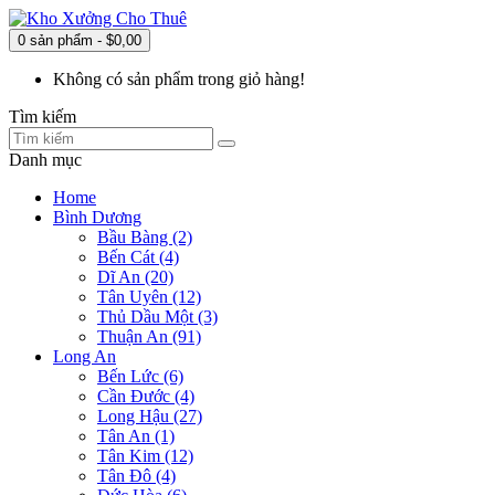
0 sản phẩm - $0,00
Không có sản phẩm trong giỏ hàng!
Tìm kiếm
Danh mục
Home
Bình Dương
Bầu Bàng (2)
Bến Cát (4)
Dĩ An (20)
Tân Uyên (12)
Thủ Dầu Một (3)
Thuận An (91)
Long An
Bến Lức (6)
Cần Đước (4)
Long Hậu (27)
Tân An (1)
Tân Kim (12)
Tân Đô (4)