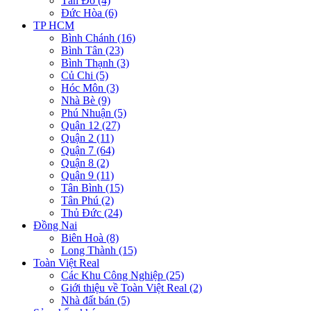
Tân Đô (4)
Đức Hòa (6)
TP HCM
Bình Chánh (16)
Bình Tân (23)
Bình Thạnh (3)
Củ Chi (5)
Hóc Môn (3)
Nhà Bè (9)
Phú Nhuận (5)
Quận 12 (27)
Quận 2 (11)
Quận 7 (64)
Quận 8 (2)
Quận 9 (11)
Tân Bình (15)
Tân Phú (2)
Thủ Đức (24)
Đồng Nai
Biên Hoà (8)
Long Thành (15)
Toàn Việt Real
Các Khu Công Nghiệp (25)
Giới thiệu về Toàn Việt Real (2)
Nhà đất bán (5)