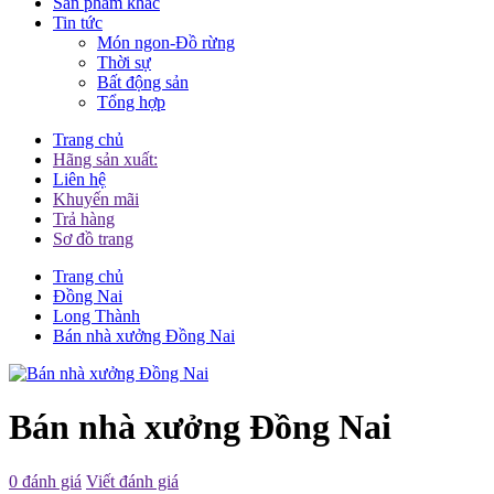
Sản phẩm khác
Tin tức
Món ngon-Đồ rừng
Thời sự
Bất động sản
Tổng hợp
Trang chủ
Hãng sản xuất:
Liên hệ
Khuyến mãi
Trả hàng
Sơ đồ trang
Trang chủ
Đồng Nai
Long Thành
Bán nhà xưởng Đồng Nai
Bán nhà xưởng Đồng Nai
0 đánh giá
Viết đánh giá