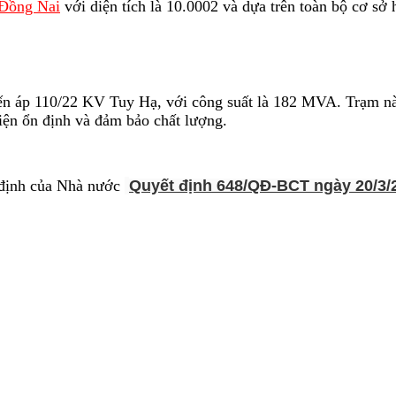
 Đồng Nai
với diện tích là 10.0002 và dựa trên toàn bộ cơ s
ến áp 110/22 KV Tuy Hạ, với công suất là 182 MVA. Trạm nà
ện ổn định và đảm bảo chất lượng.
 định của Nhà nước
Quyết định 648/QĐ-BCT ngày 20/3/