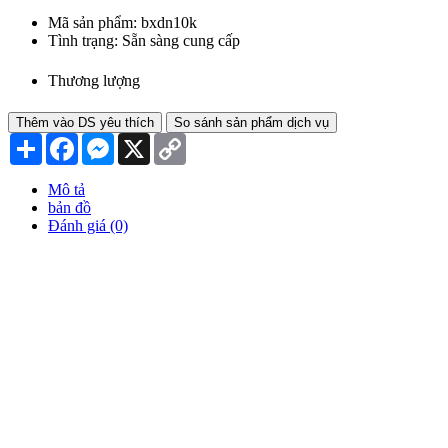
Mã sản phẩm:
bxdn10k
Tình trạng:
Sẵn sàng cung cấp
Thương lượng
Thêm vào DS yêu thích
So sánh sản phẩm dịch vụ
Chia
Facebook
Messenger
X
Copy
sẻ
Link
Mô tả
bản đồ
Đánh giá (0)