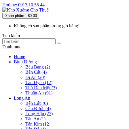
Hotline: 0913 10 55 44
0 sản phẩm - $0,00
Không có sản phẩm trong giỏ hàng!
Tìm kiếm
Danh mục
Home
Bình Dương
Bầu Bàng (2)
Bến Cát (4)
Dĩ An (20)
Tân Uyên (12)
Thủ Dầu Một (3)
Thuận An (91)
Long An
Bến Lức (6)
Cần Đước (4)
Long Hậu (27)
Tân An (1)
Tân Kim (12)