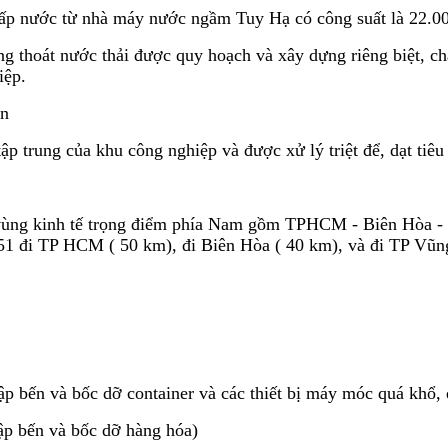
ước từ nhà máy nước ngầm Tuy Hạ có công suất là 22.000m
 thoát nước thải được quy hoạch và xây dựng riêng biệt, c
iệp.
ận
rung của khu công nghiệp và được xử lý triệt để, dạt tiêu c
 kinh tế trọng điểm phía Nam gồm TPHCM - Biên Hòa - Vũn
1 đi TP HCM ( 50 km), đi Biên Hòa ( 40 km), và đi TP Vũn
n và bốc dỡ container và các thiết bị máy móc quá khổ, q
 bến và bốc dỡ hàng hóa)