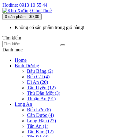
Hotline: 0913 10 55 44
0 sản phẩm - $0,00
Không có sản phẩm trong giỏ hàng!
Tìm kiếm
Danh mục
Home
Bình Dương
Bầu Bàng (2)
Bến Cát (4)
Dĩ An (20)
Tân Uyên (12)
Thủ Dầu Một (3)
Thuận An (91)
Long An
Bến Lức (6)
Cần Đước (4)
Long Hậu (27)
Tân An (1)
Tân Kim (12)