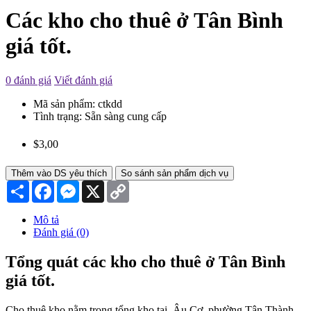
Các kho cho thuê ở Tân Bình
giá tốt.
0 đánh giá
Viết đánh giá
Mã sản phẩm:
ctkdd
Tình trạng:
Sẵn sàng cung cấp
$3,00
Thêm vào DS yêu thích
So sánh sản phẩm dịch vụ
Chia
Facebook
Messenger
X
Copy
sẻ
Link
Mô tả
Đánh giá (0)
Tổng quát các kho cho thuê ở Tân Bình
giá tốt.
Cho thuê kho nằm trong tổng kho tại Âu Cơ, phường Tân Thành,