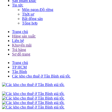
Sản phẩm khác
Tin tức
Món ngon-Đồ rừng
Thời sự
Bất động sản
Tổng hợp
Trang chủ
Hãng sản xuất:
Liên hệ
Khuyến mãi
Trả hàng
Sơ đồ trang
Trang chủ
TP HCM
Tân Bình
Các kho cho thuê ở Tân Bình giá tốt.