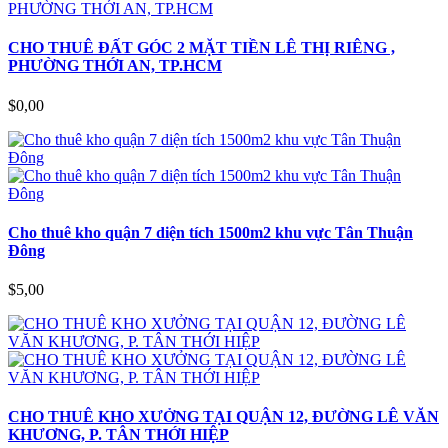
CHO THUÊ ĐẤT GÓC 2 MẶT TIỀN LÊ THỊ RIÊNG ,
PHƯỜNG THỚI AN, TP.HCM
$0,00
Cho thuê kho quận 7 diện tích 1500m2 khu vực Tân Thuận
Đông
$5,00
CHO THUÊ KHO XƯỞNG TẠI QUẬN 12, ĐƯỜNG LÊ VĂN
KHƯƠNG, P. TÂN THỚI HIỆP