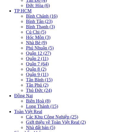
Tân Đô (4)
Đức Hòa (6)
TP HCM
Bình Chánh (16)
Bình Tân (23)
Bình Thạnh (3)
Củ Chi (5)
Hóc Môn (3)
Nhà Bè (9)
Phú Nhuận (5)
Quận 12 (27)
Quận 2 (11)
Quận 7 (64)
Quận 8 (2)
Quận 9 (11)
Tân Bình (15)
Tân Phú (2)
Thủ Đức (24)
Đồng Nai
Biên Hoà (8)
Long Thành (15)
Toàn Việt Real
Các Khu Công Nghiệp (25)
Giới thiệu về Toàn Việt Real (2)
Nhà đất bán (5)