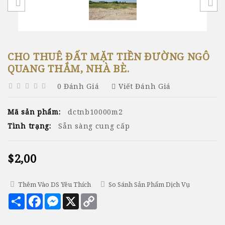
CHO THUÊ ĐẤT MẶT TIỀN ĐƯỜNG NGÔ
QUANG THẮM, NHÀ BÈ.
0 Đánh Giá
Viết Đánh Giá
Mã sản phẩm:
dctnb10000m2
Tình trạng:
Sẵn sàng cung cấp
$2,00
Thêm Vào DS Yêu Thích
So Sánh Sản Phẩm Dịch Vụ
Chia
Facebook
Messenger
X
Copy
sẻ
Link