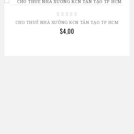
CHO THUÊ NHÀ XƯỞNG KCN TÂN TẠO TP HCM
$4,00
Công ty TNHH Toàn Việt Real là công ty có nhiều năm
kinh nghiệm trong việc tư vấn, giới thiệu các sản
phẩm bất động sản như văn phòng, nhà đất, kho
xưởng, ... uy tín và tin cậy.