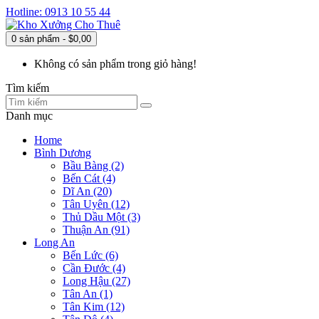
Hotline: 0913 10 55 44
0 sản phẩm - $0,00
Không có sản phẩm trong giỏ hàng!
Tìm kiếm
Danh mục
Home
Bình Dương
Bầu Bàng (2)
Bến Cát (4)
Dĩ An (20)
Tân Uyên (12)
Thủ Dầu Một (3)
Thuận An (91)
Long An
Bến Lức (6)
Cần Đước (4)
Long Hậu (27)
Tân An (1)
Tân Kim (12)