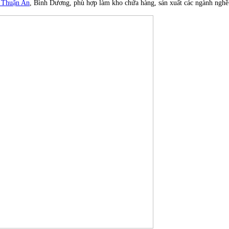
i Thuận An
, Bình Dương, phù hợp làm kho chứa hàng, sản xuất các ngành nghề s