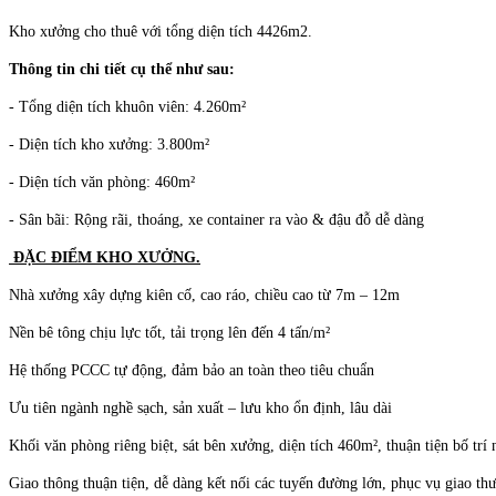
Kho xưởng cho thuê với tổng diện tích 4426m2.
Thông tin chi tiết cụ thể như sau:
- Tổng diện tích khuôn viên: 4.260m²
- Diện tích kho xưởng: 3.800m²
- Diện tích văn phòng: 460m²
- Sân bãi: Rộng rãi, thoáng, xe container ra vào & đậu đỗ dễ dàng
ĐẶC ĐIỂM KHO XƯỞNG.
Nhà xưởng xây dựng kiên cố, cao ráo, chiều cao từ 7m – 12m
Nền bê tông chịu lực tốt, tải trọng lên đến 4 tấn/m²
Hệ thống PCCC tự động, đảm bảo an toàn theo tiêu chuẩn
Ưu tiên ngành nghề sạch, sản xuất – lưu kho ổn định, lâu dài
Khối văn phòng riêng biệt, sát bên xưởng, diện tích 460m², thuận tiện bố trí
Giao thông thuận tiện, dễ dàng kết nối các tuyến đường lớn, phục vụ giao t