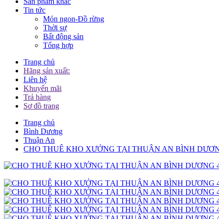
Sản phẩm khác
Tin tức
Món ngon-Đồ rừng
Thời sự
Bất động sản
Tổng hợp
Trang chủ
Hãng sản xuất:
Liên hệ
Khuyến mãi
Trả hàng
Sơ đồ trang
Trang chủ
Bình Dương
Thuận An
CHO THUÊ KHO XƯỞNG TẠI THUẬN AN BÌNH DƯƠN