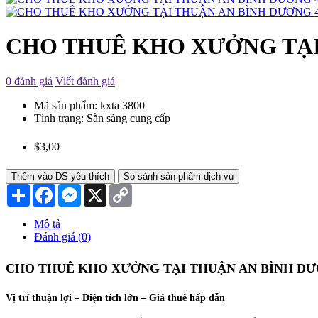
CHO THUÊ KHO XƯỞNG TẠI
0 đánh giá
Viết đánh giá
Mã sản phẩm:
kxta 3800
Tình trạng:
Sẵn sàng cung cấp
$3,00
Thêm vào DS yêu thích
So sánh sản phẩm dịch vụ
Chia
Facebook
Messenger
X
Copy
sẻ
Link
Mô tả
Đánh giá (0)
CHO THUÊ KHO XƯỞNG TẠI THUẬN AN BÌNH D
Vị trí thuận lợi – Diện tích lớn – Giá thuê hấp dẫn