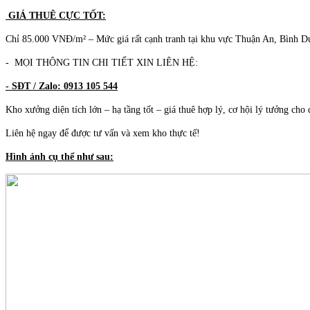
GIÁ THUÊ CỰC TỐT:
Chỉ 85.000 VNĐ/m² – Mức giá rất cạnh tranh tại khu vực Thuận An, Bình 
- MỌI THÔNG TIN CHI TIẾT XIN LIÊN HỆ:
- SĐT / Zalo: 0913 105 544
Kho xưởng diện tích lớn – hạ tầng tốt – giá thuê hợp lý, cơ hội lý tưởng ch
Liên hệ ngay để được tư vấn và xem kho thực tế!
Hình ảnh cụ thể như sau: