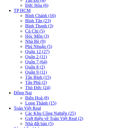
Tân Đô (4)
Đức Hòa (6)
TP HCM
Bình Chánh (16)
Bình Tân (23)
Bình Thạnh (3)
Củ Chi (5)
Hóc Môn (3)
Nhà Bè (9)
Phú Nhuận (5)
Quận 12 (27)
Quận 2 (11)
Quận 7 (64)
Quận 8 (2)
Quận 9 (11)
Tân Bình (15)
Tân Phú (2)
Thủ Đức (24)
Đồng Nai
Biên Hoà (8)
Long Thành (15)
Toàn Việt Real
Các Khu Công Nghiệp (25)
Giới thiệu về Toàn Việt Real (2)
Nhà đất bán (5)