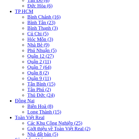
Tân Đô (4)
Đức Hòa (6)
TP HCM
Bình Chánh (16)
Bình Tân (23)
Bình Thạnh (3)
Củ Chi (5)
Hóc Môn (3)
Nhà Bè (9)
Phú Nhuận (5)
Quận 12 (27)
Quận 2 (11)
Quận 7 (64)
Quận 8 (2)
Quận 9 (11)
Tân Bình (15)
Tân Phú (2)
Thủ Đức (24)
Đồng Nai
Biên Hoà (8)
Long Thành (15)
Toàn Việt Real
Các Khu Công Nghiệp (25)
Giới thiệu về Toàn Việt Real (2)
Nhà đất bán (5)