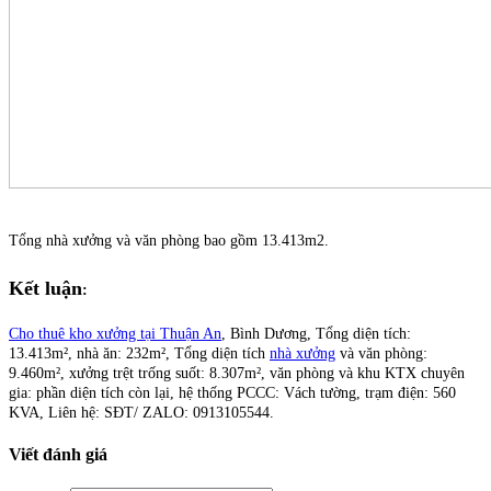
Tổng nhà xưởng và văn phòng bao gồm 13.413m2.
Kết luận
:
Cho thuê kho xưởng tại Thuận An
, Bình Dương,
Tổng diện tích:
13.413m²,
nhà ăn: 232m²,
Tổng diện tích
nhà xưởng
và văn phòng:
9.460m², x
ưởng trệt trống suốt: 8.307m², v
ăn phòng và khu KTX chuyên
gia: phần diện tích còn lại, hệ
thống PCCC: Vách tường, t
rạm điện: 560
KVA, Liên hệ: SĐT/ ZALO: 0913105544.
Viết đánh giá