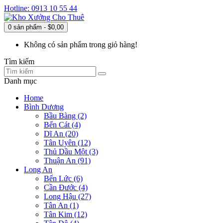
Hotline: 0913 10 55 44
0 sản phẩm - $0,00
Không có sản phẩm trong giỏ hàng!
Tìm kiếm
Danh mục
Home
Bình Dương
Bầu Bàng (2)
Bến Cát (4)
Dĩ An (20)
Tân Uyên (12)
Thủ Dầu Một (3)
Thuận An (91)
Long An
Bến Lức (6)
Cần Đước (4)
Long Hậu (27)
Tân An (1)
Tân Kim (12)