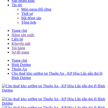
Sản phẩm khác
Tin tức
Món ngon-Đồ rừng
Thời sự
Bất động sản
Tổng hợp
Trang chủ
Hãng sản xuất:
Liên hệ
Khuyến mãi
Trả hàng
Sơ đồ trang
Trang chủ
Bình Dương
Thuận An
Cho thuê kho xưởng tại Thuận An - KP Hòa Lân gần đại lộ
Bình Dương