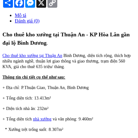
Chia
Facebook
Messenger
X
Copy
sẻ
Link
Mô tả
Đánh giá (0)
Cho thuê kho xưởng tại Thuận An - KP Hòa Lân gần
đại lộ Bình Dương
.
Cho thuê kho xưởng tại Thuận An
Bình Dương, diện tích rộng, thích hợp
nhiều ngành nghề, thuận lợi giao thông và giao thương, trạm điện 560
KVA, giá cho thuê 635 triệu/ tháng.
Thông tin chi tiết cụ thể như sau:
+ Địa chỉ: P.Thuận Giao, Thuận An, Bình Dương
+ Tổng diện tích: 13.413m²
+ Diện tích nhà ăn: 232m²
+ Tổng diện tích
nhà xưởng
và văn phòng: 9.460m²
* Xưởng trệt trống suốt: 8.307m²