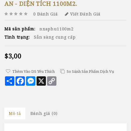
AN - DIỆN TÍCH 1100M2.
0 Đánh Giá
Viết Đánh Giá
Mã sản phẩm:
nxaphu1100m2
Tình trạng:
Sẵn sàng cung cấp
$3,00
Thêm Vào DS Yêu Thích
So Sánh Sản Phẩm Dịch Vụ
Chia
Facebook
Messenger
X
Copy
sẻ
Link
Mô tả
Đánh giá (0)