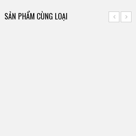
SẢN PHẨM CÙNG LOẠI
Công ty TNHH Toàn Việt Real là công ty có nhiều năm
kinh nghiệm trong việc tư vấn, giới thiệu các sản
phẩm bất động sản như văn phòng, nhà đất, kho
xưởng, ... uy tín và tin cậy.
THÔNG TIN LIÊN HỆ