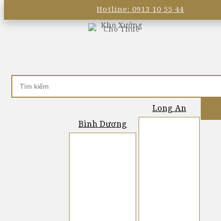
Hotline: 0913 10 55 44
Long An
Bình Dương
Bến Lức (6)
Bầu Bàng (2)
Cần Đước (4)
Bến Cát (4)
Long Hậu (27)
Dĩ An (20)
Tân An (1)
Tân Uyên (12)
Tân Kim (12)
Thủ Dầu Một (3)
Tân Đô (4)