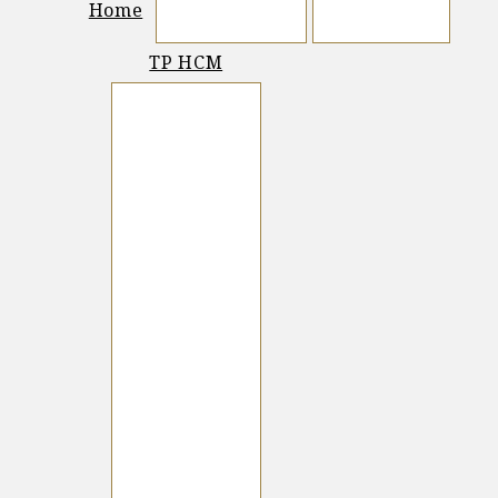
Home
Thuận An (91)
Đức Hòa (6)
TP HCM
Bình Chánh (16)
Bình Tân (23)
Bình Thạnh (3)
Củ Chi (5)
Hóc Môn (3)
Nhà Bè (9)
Phú Nhuận (5)
Quận 12 (27)
Quận 2 (11)
Quận 7 (64)
Quận 8 (2)