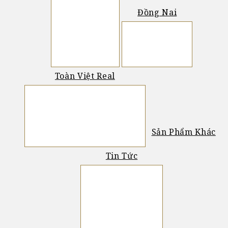
Quận 9 (11)
Đồng Nai
Tân Bình (15)
Tân Phú (2)
Biên Hoà (8)
Thủ Đức (24)
Long Thành (15)
Toàn Việt Real
Các Khu Công Nghiệp (25)
Giới Thiệu Về Toàn Việt Real (2)
Sản Phẩm Khác
Nhà Đất Bán (5)
Tin Tức
Món Ngon-Đồ Rừng
Thời Sự
Bất Động Sản