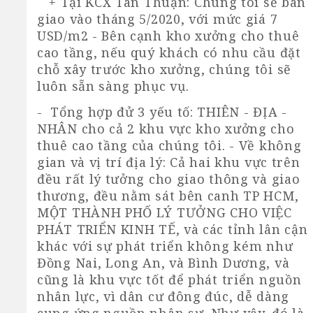
+ Tại KCX Tân Thuận
: Chúng tôi sẽ bàn
giao vào tháng 5/2020, với mức giá 7
USD/m2 - Bên cạnh kho xưởng cho thuê
cao tầng, nếu quý khách có nhu cầu đặt
chỗ xây trước kho xưởng, chúng tôi sẽ
luôn sẵn sàng phục vụ.
- Tổng hợp đử 3 yếu tố: THIÊN - ĐỊA -
NHÂN cho cả 2 khu vực kho xưởng cho
thuê cao tầng của chúng tôi. - Về không
gian và vị trí địa lý: Cả hai khu vực trên
đều rất lý tưởng cho giao thông và giao
thương, đều nằm sát bên canh TP HCM,
MỘT THÀNH PHỐ LÝ TƯỞNG CHO VIỆC
PHÁT TRIỂN KINH TẾ, và các tỉnh lân cận
khác với sự phát triển không kém như
Đồng Nai, Long An, và Bình Dương, và
cũng là khu vực tốt để phát triển nguồn
nhân lực, vì dân cư đông đúc, dễ dàng
cung ứng nguồn nhân sự. Như vậy, đó là