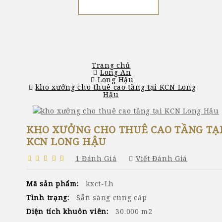
Tổng Hợp
Trang chủ
Long An
Long Hậu
kho xưởng cho thuê cao tầng tại KCN Long
Hậu
KHO XƯỞNG CHO THUÊ CAO TẦNG TẠ
KCN LONG HẬU
1 Đánh Giá
Viết Đánh Giá
Mã sản phẩm:
kxct-Lh
Tình trạng:
Sẵn sàng cung cấp
Diện tích khuôn viên:
30.000 m2