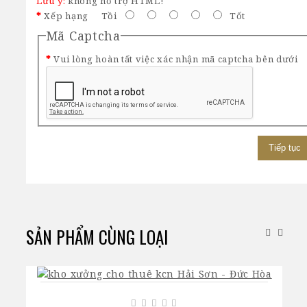
Lưu ý:
không hỗ trợ HTML!
Xếp hạng
Tồi
Tốt
Mã Captcha
Vui lòng hoàn tất việc xác nhận mã captcha bên dưới
Tiếp tục
SẢN PHẨM CÙNG LOẠI