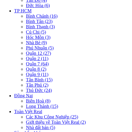
Tân Đô (4)
Đức Hòa (6)
TP HCM
Bình Chánh (16)
Bình Tân (23)
Bình Thạnh (3)
Củ Chi (5)
Hóc Môn (3)
Nhà Bè (9)
Phú Nhuận (5)
Quận 12 (27)
Quận 2 (11)
Quận 7 (64)
Quận 8 (2)
Quận 9 (11)
Tân Bình (15)
Tân Phú (2)
Thủ Đức (24)
Đồng Nai
Biên Hoà (8)
Long Thành (15)
Toàn Việt Real
Các Khu Công Nghiệp (25)
Giới thiệu về Toàn Việt Real (2)
Nhà đất bán (5)