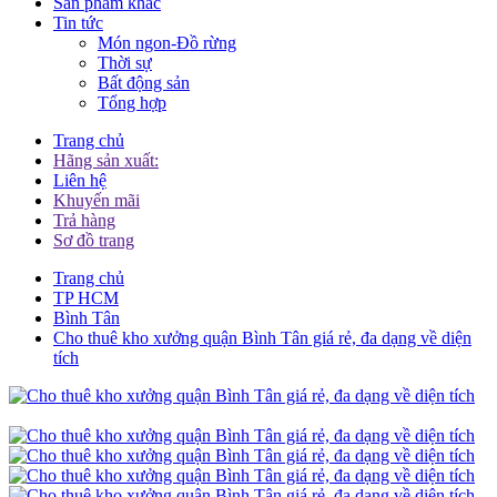
Sản phẩm khác
Tin tức
Món ngon-Đồ rừng
Thời sự
Bất động sản
Tổng hợp
Trang chủ
Hãng sản xuất:
Liên hệ
Khuyến mãi
Trả hàng
Sơ đồ trang
Trang chủ
TP HCM
Bình Tân
Cho thuê kho xưởng quận Bình Tân giá rẻ, đa dạng về diện
tích