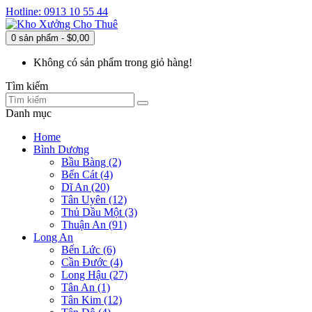
Hotline: 0913 10 55 44
0 sản phẩm - $0,00
Không có sản phẩm trong giỏ hàng!
Tìm kiếm
Danh mục
Home
Bình Dương
Bầu Bàng (2)
Bến Cát (4)
Dĩ An (20)
Tân Uyên (12)
Thủ Dầu Một (3)
Thuận An (91)
Long An
Bến Lức (6)
Cần Đước (4)
Long Hậu (27)
Tân An (1)
Tân Kim (12)