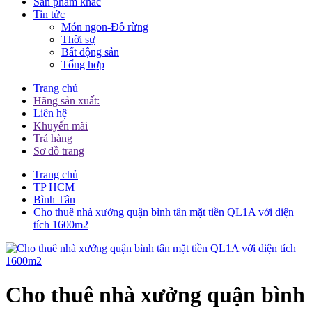
Sản phẩm khác
Tin tức
Món ngon-Đồ rừng
Thời sự
Bất động sản
Tổng hợp
Trang chủ
Hãng sản xuất:
Liên hệ
Khuyến mãi
Trả hàng
Sơ đồ trang
Trang chủ
TP HCM
Bình Tân
Cho thuê nhà xưởng quận bình tân mặt tiền QL1A với diện
tích 1600m2
Cho thuê nhà xưởng quận bình