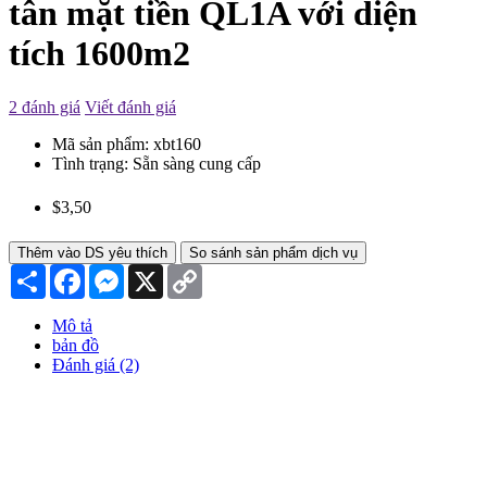
tân mặt tiền QL1A với diện
tích 1600m2
2 đánh giá
Viết đánh giá
Mã sản phẩm:
xbt160
Tình trạng:
Sẵn sàng cung cấp
$3,50
Thêm vào DS yêu thích
So sánh sản phẩm dịch vụ
Chia
Facebook
Messenger
X
Copy
sẻ
Link
Mô tả
bản đồ
Đánh giá (2)