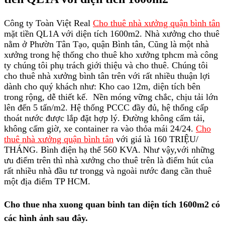
Công ty Toàn Việt Real
Cho thuê nhà xưởng quận bình tân
mặt tiền QL1A với diện tích 1600m2. Nhà xưởng cho thuê
nằm ở Phườn Tân Tạo, quận Bình tân, Cũng là một nhà
xưởng trong hệ thống cho thuê kho xưởng tphcm mà công
ty chúng tôi phụ trách giới thiệu và cho thuê. Chúng tôi
cho thuê nhà xưởng bình tân trên với rất nhiều thuận lợi
dành cho quý khách như: Kho cao 12m, diện tích bên
trong rộng, dễ thiết kế. Nền móng vững chắc, chịu tải lớn
lên đến 5 tấn/m2. Hệ thống PCCC đầy đủ, hệ thống cấp
thoát nước được lắp đặt hợp lý. Đường không cấm tải,
không cấm giờ, xe container ra vào thỏa mái 24/24.
Cho
thuê nhà xưởng quận bình tân
với giá là 160 TRIỆU/
THÁNG. Bình điện hạ thế 560 KVA. Như vậy,với những
ưu điểm trên thì nhà xưởng cho thuê trên là điểm hút của
rất nhiều nhà đầu tư trongg và ngoài nước đang cần thuê
một địa điểm TP HCM.
Cho thue nha xuong quan binh tan diện tích 1600m2 có
các hình ảnh sau đây.