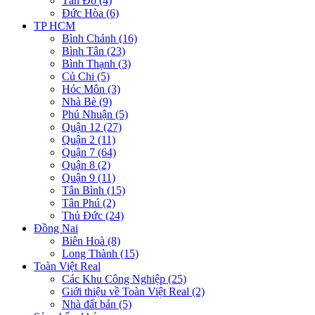
Tân Đô (4)
Đức Hòa (6)
TP HCM
Bình Chánh (16)
Bình Tân (23)
Bình Thạnh (3)
Củ Chi (5)
Hóc Môn (3)
Nhà Bè (9)
Phú Nhuận (5)
Quận 12 (27)
Quận 2 (11)
Quận 7 (64)
Quận 8 (2)
Quận 9 (11)
Tân Bình (15)
Tân Phú (2)
Thủ Đức (24)
Đồng Nai
Biên Hoà (8)
Long Thành (15)
Toàn Việt Real
Các Khu Công Nghiệp (25)
Giới thiệu về Toàn Việt Real (2)
Nhà đất bán (5)