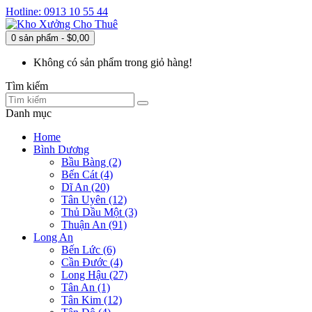
Hotline: 0913 10 55 44
0 sản phẩm - $0,00
Không có sản phẩm trong giỏ hàng!
Tìm kiếm
Danh mục
Home
Bình Dương
Bầu Bàng (2)
Bến Cát (4)
Dĩ An (20)
Tân Uyên (12)
Thủ Dầu Một (3)
Thuận An (91)
Long An
Bến Lức (6)
Cần Đước (4)
Long Hậu (27)
Tân An (1)
Tân Kim (12)