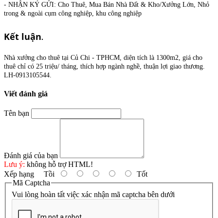
- NHẬN KÝ GỬI: Cho Thuê, Mua Bán Nhà Đất & Kho/Xưởng Lớn, Nhỏ
trong & ngoài cụm công nghiệp, khu công nghiệp
Kết luận
.
Nhà xưởng cho thuê tại Củ Chi - TPHCM, diện tích là
130
0m2, giá cho
thuê chỉ có 25 triệu/ tháng, thích hợp ngành nghề, thuận lợi giao thương.
LH-0913105544.
Viết đánh giá
Tên bạn
Đánh giá của bạn
Lưu ý:
không hỗ trợ HTML!
Xếp hạng
Tồi
Tốt
Mã Captcha
Vui lòng hoàn tất việc xác nhận mã captcha bên dưới