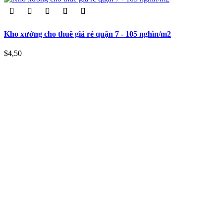
Kho xưởng cho thuê giá rẻ quận 7 - 105 nghìn/m2
$4,50
Công ty TNHH Toàn Việt Real là công ty có nhiều năm kinh
nghiệm trong việc tư vấn, giới thiệu các sản phẩm bất động
sản như văn phòng, nhà đất, kho xưởng, ... uy tín và tin cậy.
Giới thiệu
Thông tin thanh toán
Sơ đồ trang
Liên hệ
Thông tin liên hệ
Số 141C Đặng Văn Ngữ, Phường 14, Quận Phú Nhuận, TP
Hồ Chí Minh