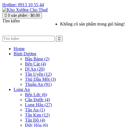
Hotline: 0913 10 55 44
0 sản phẩm - $0,00
Tìm kiếm
Không có sản phẩm trong giỏ hàng!
Home
Bình Dương
Bầu Bàng (2)
Bến Cát (4)
Dĩ An (20)
Tân Uyên (12)
Thủ Dầu Một (3)
Thuận An (91)
Long An
Bến Lức (6)
Cần Đước (4)
Long Hậu (27)
Tân An (1)
Tân Kim (12)
Tân Đô (4)
Đức Hòa (6)