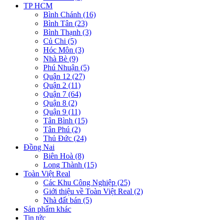
TP HCM
Bình Chánh (16)
Bình Tân (23)
Bình Thạnh (3)
Củ Chi (5)
Hóc Môn (3)
Nhà Bè (9)
Phú Nhuận (5)
Quận 12 (27)
Quận 2 (11)
Quận 7 (64)
Quận 8 (2)
Quận 9 (11)
Tân Bình (15)
Tân Phú (2)
Thủ Đức (24)
Đồng Nai
Biên Hoà (8)
Long Thành (15)
Toàn Việt Real
Các Khu Công Nghiệp (25)
Giới thiệu về Toàn Việt Real (2)
Nhà đất bán (5)
Sản phẩm khác
Tin tức