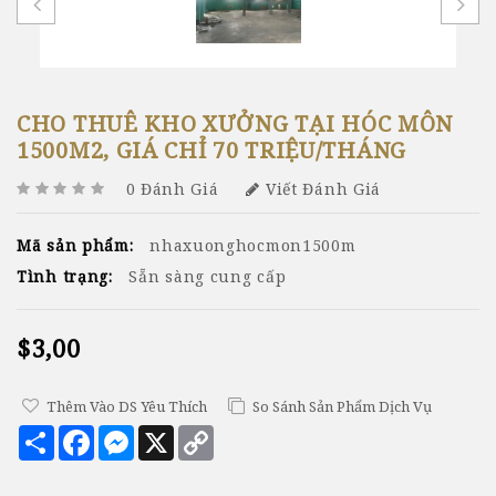
CHO THUÊ KHO XƯỞNG TẠI HÓC MÔN
1500M2, GIÁ CHỈ 70 TRIỆU/THÁNG
0 Đánh Giá
Viết Đánh Giá
Mã sản phẩm:
nhaxuonghocmon1500m
Tình trạng:
Sẵn sàng cung cấp
$3,00
Thêm Vào DS Yêu Thích
So Sánh Sản Phẩm Dịch Vụ
Chia
Facebook
Messenger
X
Copy
sẻ
Link