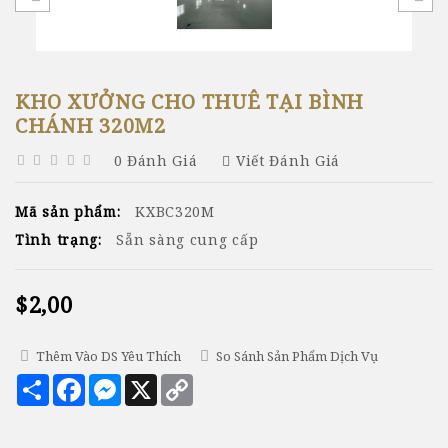
KHO XƯỞNG CHO THUÊ TẠI BÌNH
CHÁNH 320M2
0 Đánh Giá
Viết Đánh Giá
Mã sản phẩm:
KXBC320M
Tình trạng:
Sẵn sàng cung cấp
$2,00
Thêm Vào DS Yêu Thích
So Sánh Sản Phẩm Dịch Vụ
Chia
Facebook
Messenger
X
Copy
sẻ
Link