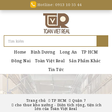
Hotline: 0913 10 55 44
Home
Bình Dương
Long An
TP HCM
Đồng Nai
Toàn Việt Real
Sản Phẩm Khác
Tin Tức
Trang chủ
TP HCM
Quận 7
cho thue kho xưởng - Diện tích rộng, tiện ích
lớn của Toàn Việt Real