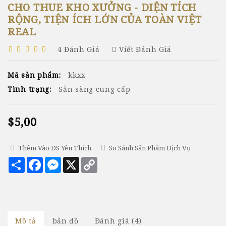
CHO THUE KHO XƯỞNG - DIỆN TÍCH
RỘNG, TIỆN ÍCH LỚN CỦA TOÀN VIỆT
REAL
4 Đánh Giá
Viết Đánh Giá
Mã sản phẩm:
kkxx
Tình trạng:
Sẵn sàng cung cấp
$5,00
Thêm Vào DS Yêu Thích
So Sánh Sản Phẩm Dịch Vụ
Chia
Facebook
Messenger
X
Copy
sẻ
Link
Mô tả
bản đồ
Đánh giá (4)