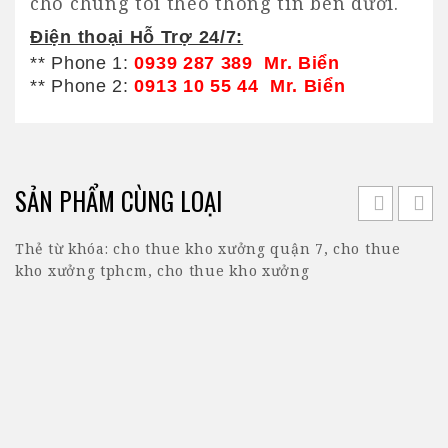
cho chúng tôi theo thông tin bên dưới.
Điện thoại Hỗ Trợ 24/7:
** Phone 1:
0939 287 389 Mr. Biển
** Phone 2:
0913 10 55 44 Mr. Biển
SẢN PHẨM CÙNG LOẠI
Thẻ từ khóa:
cho thue kho xưởng quận 7
,
cho thue
kho xưởng tphcm
,
cho thue kho xưởng
Công ty TNHH Toàn Việt Real là công ty có nhiều năm