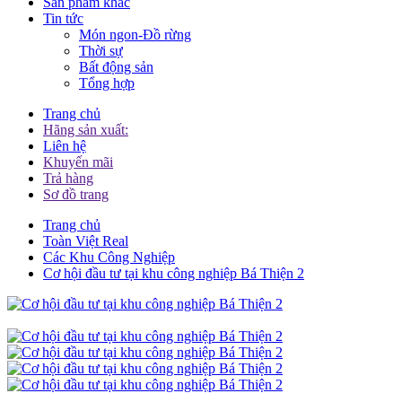
Sản phẩm khác
Tin tức
Món ngon-Đồ rừng
Thời sự
Bất động sản
Tổng hợp
Trang chủ
Hãng sản xuất:
Liên hệ
Khuyến mãi
Trả hàng
Sơ đồ trang
Trang chủ
Toàn Việt Real
Các Khu Công Nghiệp
Cơ hội đầu tư tại khu công nghiệp Bá Thiện 2