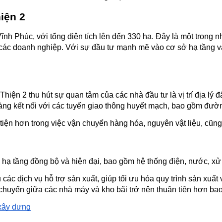
iện 2
nh Phúc, với tổng diện tích lên đến 330 ha. Đây là một trong 
các doanh nghiệp. Với sự đầu tư mạnh mẽ vào cơ sở hạ tầng và 
iện 2 thu hút sự quan tâm của các nhà đầu tư là vị trí địa lý đ
ng kết nối với các tuyến giao thông huyết mạch, bao gồm đườ
iện hơn trong việc vận chuyển hàng hóa, nguyên vật liệu, cũng 
 tầng đồng bộ và hiện đại, bao gồm hệ thống điện, nước, xử lý
c dịch vụ hỗ trợ sản xuất, giúp tối ưu hóa quy trình sản xuất v
 chuyển giữa các nhà máy và kho bãi trở nên thuận tiện hơn bao
 xây dựng