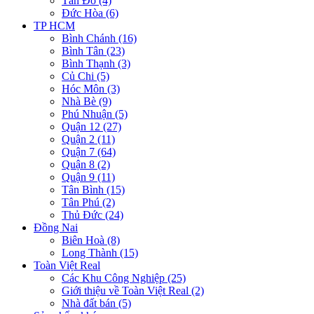
Tân Đô (4)
Đức Hòa (6)
TP HCM
Bình Chánh (16)
Bình Tân (23)
Bình Thạnh (3)
Củ Chi (5)
Hóc Môn (3)
Nhà Bè (9)
Phú Nhuận (5)
Quận 12 (27)
Quận 2 (11)
Quận 7 (64)
Quận 8 (2)
Quận 9 (11)
Tân Bình (15)
Tân Phú (2)
Thủ Đức (24)
Đồng Nai
Biên Hoà (8)
Long Thành (15)
Toàn Việt Real
Các Khu Công Nghiệp (25)
Giới thiệu về Toàn Việt Real (2)
Nhà đất bán (5)