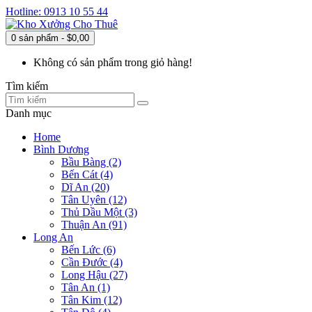
Hotline: 0913 10 55 44
0 sản phẩm - $0,00
Không có sản phẩm trong giỏ hàng!
Tìm kiếm
Danh mục
Home
Bình Dương
Bầu Bàng (2)
Bến Cát (4)
Dĩ An (20)
Tân Uyên (12)
Thủ Dầu Một (3)
Thuận An (91)
Long An
Bến Lức (6)
Cần Đước (4)
Long Hậu (27)
Tân An (1)
Tân Kim (12)