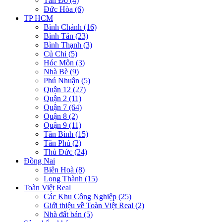
Tân Đô (4)
Đức Hòa (6)
TP HCM
Bình Chánh (16)
Bình Tân (23)
Bình Thạnh (3)
Củ Chi (5)
Hóc Môn (3)
Nhà Bè (9)
Phú Nhuận (5)
Quận 12 (27)
Quận 2 (11)
Quận 7 (64)
Quận 8 (2)
Quận 9 (11)
Tân Bình (15)
Tân Phú (2)
Thủ Đức (24)
Đồng Nai
Biên Hoà (8)
Long Thành (15)
Toàn Việt Real
Các Khu Công Nghiệp (25)
Giới thiệu về Toàn Việt Real (2)
Nhà đất bán (5)