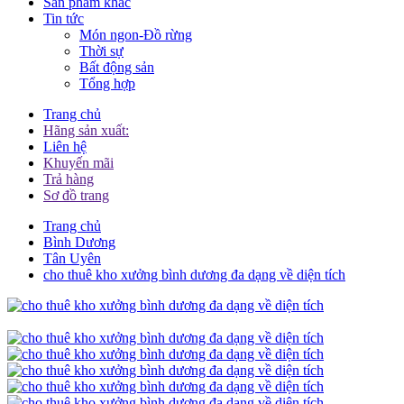
Sản phẩm khác
Tin tức
Món ngon-Đồ rừng
Thời sự
Bất động sản
Tổng hợp
Trang chủ
Hãng sản xuất:
Liên hệ
Khuyến mãi
Trả hàng
Sơ đồ trang
Trang chủ
Bình Dương
Tân Uyên
cho thuê kho xưởng bình dương đa dạng về diện tích