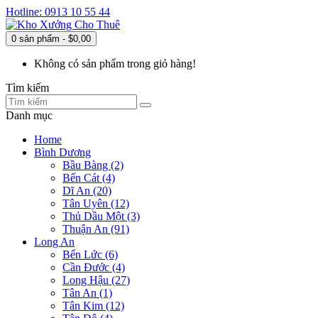
Hotline: 0913 10 55 44
0 sản phẩm - $0,00
Không có sản phẩm trong giỏ hàng!
Tìm kiếm
Danh mục
Home
Bình Dương
Bầu Bàng (2)
Bến Cát (4)
Dĩ An (20)
Tân Uyên (12)
Thủ Dầu Một (3)
Thuận An (91)
Long An
Bến Lức (6)
Cần Đước (4)
Long Hậu (27)
Tân An (1)
Tân Kim (12)