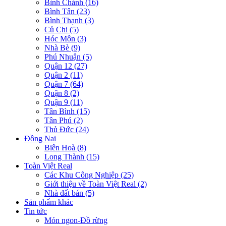
Bình Chánh (16)
Bình Tân (23)
Bình Thạnh (3)
Củ Chi (5)
Hóc Môn (3)
Nhà Bè (9)
Phú Nhuận (5)
Quận 12 (27)
Quận 2 (11)
Quận 7 (64)
Quận 8 (2)
Quận 9 (11)
Tân Bình (15)
Tân Phú (2)
Thủ Đức (24)
Đồng Nai
Biên Hoà (8)
Long Thành (15)
Toàn Việt Real
Các Khu Công Nghiệp (25)
Giới thiệu về Toàn Việt Real (2)
Nhà đất bán (5)
Sản phẩm khác
Tin tức
Món ngon-Đồ rừng