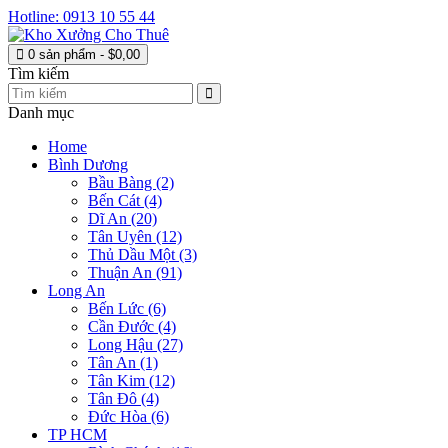
Hotline: 0913 10 55 44
0 sản phẩm - $0,00
Tìm kiếm
Danh mục
Home
Bình Dương
Bầu Bàng (2)
Bến Cát (4)
Dĩ An (20)
Tân Uyên (12)
Thủ Dầu Một (3)
Thuận An (91)
Long An
Bến Lức (6)
Cần Đước (4)
Long Hậu (27)
Tân An (1)
Tân Kim (12)
Tân Đô (4)
Đức Hòa (6)
TP HCM