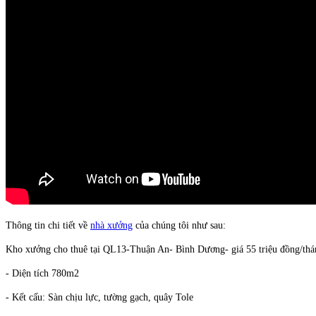
Thông tin chi tiết về
nhà xưởng
của chúng tôi như sau:
Kho xưởng cho thuê tại QL13-Thuận An- Bình Dương- giá 55 triệu đồng/thá
- Diện tích 780m2
- Kết cấu: Sàn chịu lực, tường gạch, quây Tole