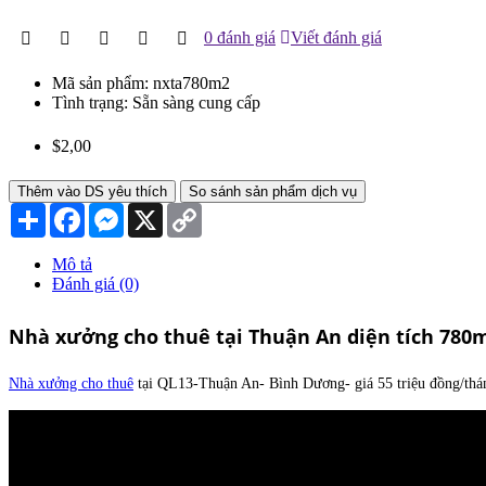
0 đánh giá
Viết đánh giá
Mã sản phẩm:
nxta780m2
Tình trạng:
Sẵn sàng cung cấp
$2,00
Thêm vào DS yêu thích
So sánh sản phẩm dịch vụ
Chia
Facebook
Messenger
X
Copy
sẻ
Link
Mô tả
Đánh giá (0)
Nhà xưởng cho thuê tại Thuận An diện tích 780
Nhà xưởng cho thuê
tại QL13-Thuận An- Bình Dương- giá 55 triệu đồng/tháng