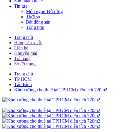
Sản phẩm khác
Tin tức
Món ngon-Đồ rừng
Thời sự
Bất động sản
Tổng hợp
Trang chủ
Hãng sản xuất:
Liên hệ
Khuyến mãi
Trả hàng
Sơ đồ trang
Trang chủ
TP HCM
Tân Bình
Kho xưởng cho thuê tại TPHCM diện tích 720m2