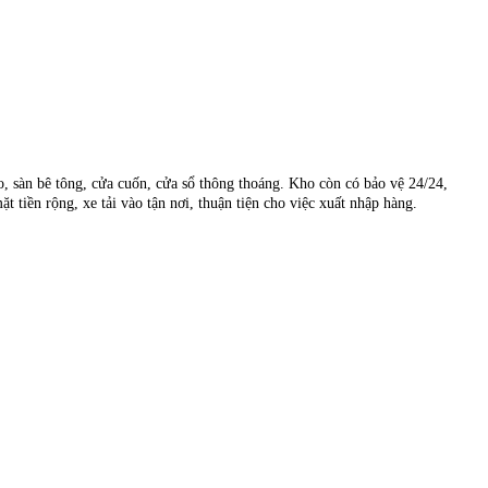
 sàn bê tông, cửa cuốn, cửa sổ thông thoáng. Kho còn có bảo vệ 24/24,
tiền rộng, xe tải vào tận nơi, thuận tiện cho việc xuất nhập hàng.