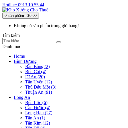
Hotline: 0913 10 55 44
0 sản phẩm - $0,00
Không có sản phẩm trong giỏ hàng!
Tìm kiếm
Danh mục
Home
Bình Dương
Bầu Bàng (2)
Bến Cát (4)
Dĩ An (20)
Tân Uyên (12)
Thủ Dầu Một (3)
Thuận An (91)
Long An
Bến Lức (6)
Cần Đước (4)
Long Hậu (27)
Tân An (1)
Tân Kim (12)