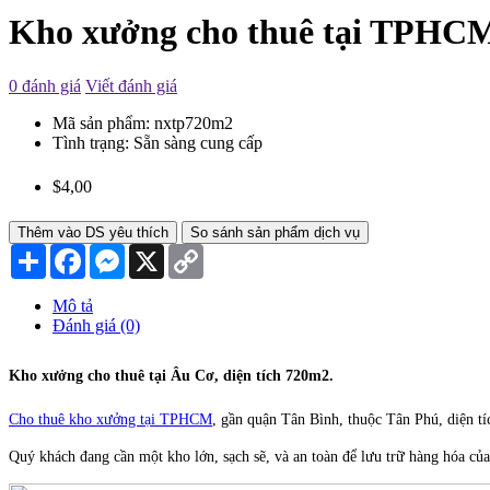
Kho xưởng cho thuê tại TPHCM
0 đánh giá
Viết đánh giá
Mã sản phẩm:
nxtp720m2
Tình trạng:
Sẵn sàng cung cấp
$4,00
Thêm vào DS yêu thích
So sánh sản phẩm dịch vụ
Chia
Facebook
Messenger
X
Copy
sẻ
Link
Mô tả
Đánh giá (0)
Kho xưởng cho thuê tại Âu Cơ, diện tích 720m2
.
Cho thuê kho xưởng tại TPHCM
, gần quận Tân Bình, thuộc Tân Phú, diện t
Quý khách đang cần một kho lớn, sạch sẽ, và an toàn để lưu trữ hàng hóa củ