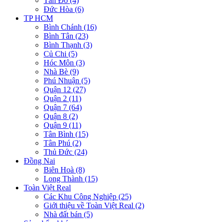
Tân Đô (4)
Đức Hòa (6)
TP HCM
Bình Chánh (16)
Bình Tân (23)
Bình Thạnh (3)
Củ Chi (5)
Hóc Môn (3)
Nhà Bè (9)
Phú Nhuận (5)
Quận 12 (27)
Quận 2 (11)
Quận 7 (64)
Quận 8 (2)
Quận 9 (11)
Tân Bình (15)
Tân Phú (2)
Thủ Đức (24)
Đồng Nai
Biên Hoà (8)
Long Thành (15)
Toàn Việt Real
Các Khu Công Nghiệp (25)
Giới thiệu về Toàn Việt Real (2)
Nhà đất bán (5)