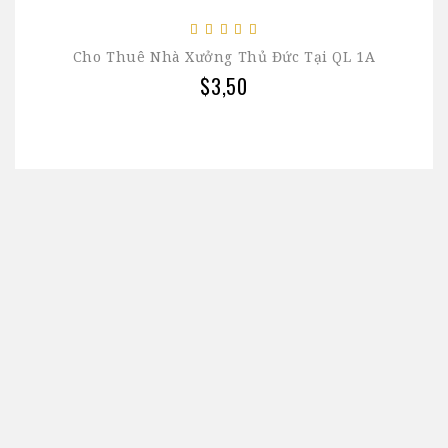
Cho Thuê Nhà Xưởng Thủ Đức Tại QL 1A
$3,50
Công ty TNHH Toàn Việt Real là công ty có nhiều năm
kinh nghiệm trong việc tư vấn, giới thiệu các sản
phẩm bất động sản như văn phòng, nhà đất, kho
xưởng, ... uy tín và tin cậy.