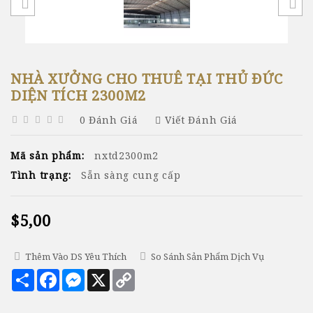
NHÀ XƯỞNG CHO THUÊ TẠI THỦ ĐỨC
DIỆN TÍCH 2300M2
0 Đánh Giá
Viết Đánh Giá
Mã sản phẩm:
nxtd2300m2
Tình trạng:
Sẵn sàng cung cấp
$5,00
Thêm Vào DS Yêu Thích
So Sánh Sản Phẩm Dịch Vụ
Chia
Facebook
Messenger
X
Copy
sẻ
Link