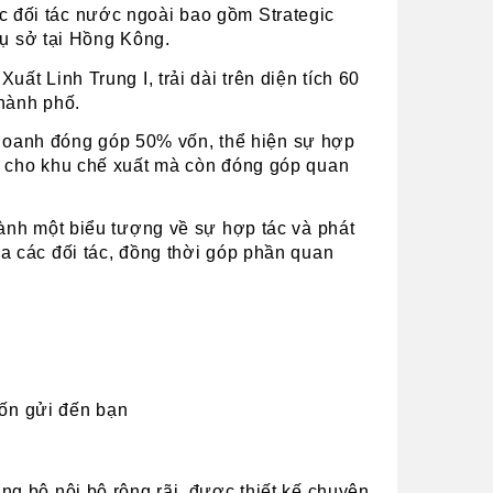
 đối tác nước ngoài bao gồm Strategic 
rụ sở tại Hồng Kông.
t Linh Trung I, trải dài trên diện tích 60 
hành phố.
n doanh đóng góp 50% vốn, thể hiện sự hợp 
g cho khu chế xuất mà còn đóng góp quan 
ành một biểu tượng về sự hợp tác và phát 
 các đối tác, đồng thời góp phần quan 
uốn gửi đến bạn
g bộ nội bộ rộng rãi, được thiết kế chuyên 