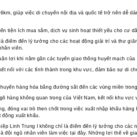
km, giúp việc di chuyển nội địa và quốc tế trở nên dễ dà
 tiện ích mua sắm, dịch vụ sinh hoạt thiết yếu cho cư dâ
à điểm đến lý tưởng cho các hoạt động giải trí và thư giã
nhân viên.
uận lợi khi nằm gần các tuyến giao thông huyết mạch của
t nối với các tỉnh thành trong khu vực, đảm bảo sự di c
chuyển hàng hóa bằng đường sắt đến các vùng miền trong
 hàng không quan trọng của Việt Nam, kết nối khu vực vớ
ng, đóng vai trò then chốt trong việc xuất nhập khẩu hàng
t động xuất khẩu.
iệp Linh Trung I không chỉ là điểm đến lý tưởng cho các n
à đội ngũ nhân viên làm việc tại đây. Những lợi thế về gia