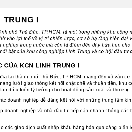
 TRUNG I
 thành phố Thủ Đức, TP.HCM, là một trong những khu công n
ờ vào lợi thế về vị trí chiến lược, cơ sở hạ tầng hiện đại 
ổi bật của khu công nghiệp Linh Trung và cơ hội đầu tư 
C CỦA KCN LINH TRUNG I
 địa tại thành phố Thủ Đức, TP.HCM, mang đến vô vàn cơ hộ
ạng lưới giao thông kết nối chặt chẽ và thuận tiện, khu c
 tạo điều kiện lý tưởng cho hoạt động sản xuất và thương 
các doanh nghiệp dễ dàng kết nối với những trung tâm kinh
p doanh nghiệp và nhà đầu tư tiếp cận nhanh chóng các h
 các giao dịch xuất nhập khẩu hàng hóa qua cảng biển lớn