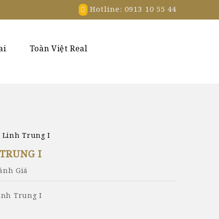
Hotline: 0913 10 55 44
ai
Toàn Việt Real
 Linh Trung I
TRUNG I
Đánh Giá
inh Trung I