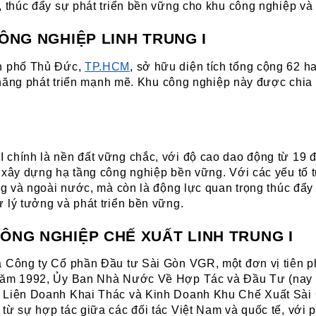
, thúc đẩy sự phát triển bền vững cho khu công nghiệp và
ÔNG NGHIỆP LINH TRUNG I
h phố Thủ Đức, 
TP.HCM
, sở hữu diện tích tổng cộng 62 h
ềm năng phát triển mạnh mẽ. Khu công nghiệp này được chia
 chính là nền đất vững chắc, với độ cao dao động từ 19 đ
 xây dựng hạ tầng công nghiệp bền vững. Với các yếu tố tự
ng và ngoài nước, mà còn là động lực quan trọng thúc đẩy 
 lý tưởng và phát triển bền vững.
ÔNG NGHIỆP CHẾ XUẤT LINH TRUNG I
 Công ty Cổ phần Đầu tư Sài Gòn VGR, một đơn vị tiên pho
 năm 1992, Ủy Ban Nhà Nước Về Hợp Tác và Đầu Tư (nay l
 Liên Doanh Khai Thác và Kinh Doanh Khu Chế Xuất Sài G
từ sự hợp tác giữa các đối tác Việt Nam và quốc tế, với 