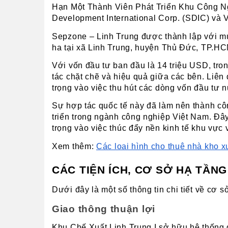
Hạn Một Thành Viên Phát Triển Khu Công Ngh
Development International Corp. (SDIC) và Ve
Sepzone – Linh Trung được thành lập với mục 
ha tại xã Linh Trung, huyện Thủ Đức, TP.HC
Với vốn đầu tư ban đầu là 14 triệu USD, tro
tác chặt chẽ và hiệu quả giữa các bên. Liê
trọng vào việc thu hút các dòng vốn đầu tư 
Sự hợp tác quốc tế này đã làm nên thành côn
triển trong ngành công nghiệp Việt Nam. Đây
trọng vào việc thúc đẩy nền kinh tế khu vực 
Xem thêm: 
Các loại hình cho thuê nhà kho 
CÁC TIỆN ÍCH, CƠ SỞ HẠ TẦNG
Dưới đây là một số thông tin chi tiết về cơ 
Giao thông thuận lợi
Khu Chế Xuất Linh Trung I sở hữu hệ thống g