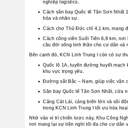
nghiệp logistics.
Cách sân bay Quốc tế Tân Sơn Nhất 16
hóa và nhân sự.
Cách chợ Thủ Đức chỉ 4,1 km, mang đến
Cách công viên Suối Tiên 6,8 km, nơi l
cầu đời sống tinh thần cho cư dân và 
Bên cạnh đó, KCN Linh Trung I còn có sự th
Quốc lộ 1A, tuyến đường huyết mạch kế
khu vực trọng yếu.
Đường sắt Bắc – Nam, giúp việc vận 
Sân bay Quốc tế Tân Sơn Nhất, cửa ngõ
Cảng Cát Lái, cảng biển lớn và sôi độ
trong KCN Linh Trung I tối ưu hóa hoạ
Nhờ vào vị trí chiến lược này, Khu Công Ngh
nơi mang lại sự tiện nghi tối đa cho cư dân v