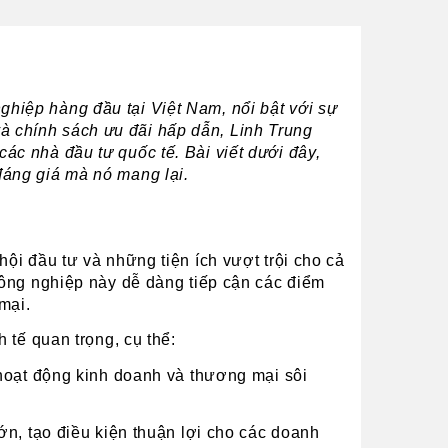
ghiệp hàng đầu tại Việt Nam, nổi bật với sự 
và chính sách ưu đãi hấp dẫn, Linh Trung 
không chỉ thu hút sự quan tâm của các doanh nghiệp trong nước mà còn là điểm đến đầy hứa hẹn cho các nhà đầu tư quốc tế. Bài viết dưới đây, 
đáng giá mà nó mang lại.
i đầu tư và những tiện ích vượt trội cho cả 
ông nghiệp này dễ dàng tiếp cận các điểm 
mại.
 tế quan trọng, cụ thể:
oạt động kinh doanh và thương mại sôi 
, tạo điều kiện thuận lợi cho các doanh 