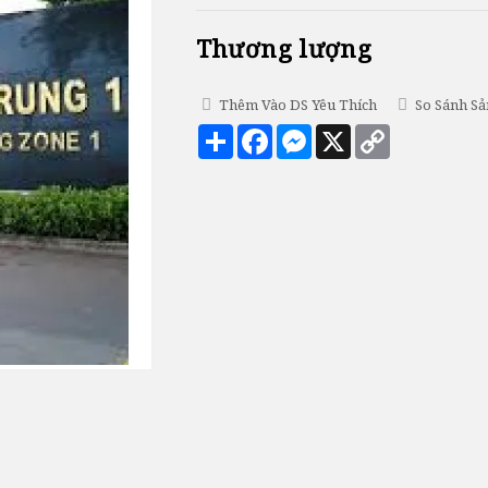
Thương lượng
Thêm Vào DS Yêu Thích
So Sánh S
Chia
Facebook
Messenger
X
Copy
sẻ
Link