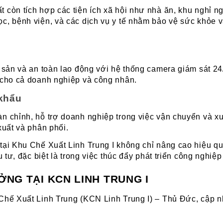
còn tích hợp các tiện ích xã hội như nhà ăn, khu nghỉ ngơ
ọc, bệnh viện, và các dịch vụ y tế nhằm bảo vệ sức khỏe 
i sản và an toàn lao động với hệ thống camera giám sát 24
y cho cả doanh nghiệp và công nhân.
 khẩu
àn chỉnh, hỗ trợ doanh nghiệp trong việc vận chuyển và x
xuất và phân phối.
 tại Khu Chế Xuất Linh Trung I không chỉ nâng cao hiệu q
u tư, đặc biệt là trong việc thúc đẩy phát triển công nghiệp
ỞNG TẠI KCN LINH TRUNG I
 Chế Xuất Linh Trung (KCN Linh Trung I) – Thủ Đức, cập n