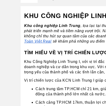
KHU CÔNG NGHIỆP LINH
Khu công nghiệp Linh Trung
, tọa lạc tại
phát triển mạnh mẽ và tiềm năng vượt trội. Nh
Toàn Việt Real
 sẽ khám phá những ưu điểm n
TÌM HIỂU VỀ VỊ TRÍ CHIẾN LƯỢ
Khu Công Nghiệp Linh Trung I, với vị trí đắc
doanh nghiệp và cư dân trong khu vực. Với m
trọng yếu của thành phố và các tỉnh lân cận,
Vị trí chiến lược của KCN Linh Trung I giúp 
Cách trung tâm TP.HCM chỉ 21 km, giú
động của thành phố lớn nhất cả nước.
Cách cảng TP.HCM 17km, thuận lợi cho