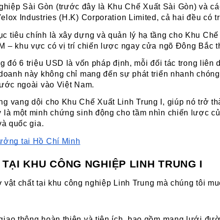
iệp Sài Gòn (trước đây là Khu Chế Xuất Sài Gòn) và các
lox Industries (H.K) Corporation Limited, cả hai đều có t
tiêu chính là xây dựng và quản lý hạ tầng cho Khu Chế Xuấ
M – khu vực có vị trí chiến lược ngay cửa ngõ Đông Bắc t
ng đó 6 triệu USD là vốn pháp định, mỗi đối tác trong liê
n doanh này không chỉ mang đến sự phát triển nhanh chón
nước ngoài vào Việt Nam.
g vang dội cho Khu Chế Xuất Linh Trung I, giúp nó trở th
 là một minh chứng sinh động cho tầm nhìn chiến lược của
và quốc gia.
xưởng tại Hồ Chí Minh
 TẠI KHU CÔNG NGHIỆP LINH TRUNG I
sở vật chất tại khu công nghiệp Linh Trung mà chúng tôi m
iao thông hoàn thiện và tiện ích, bao gồm mạng lưới đườn