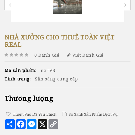
NHÀ XƯỞNG CHO THUÊ TOÀN VIỆT
REAL
0 Đánh Giá
Viết Đánh Giá
Mã sản phẩm:
nxTVR
Tình trạng:
Sẵn sàng cung cấp
Thương lượng
Thêm Vào DS Yêu Thích
So Sánh Sản Phẩm Dịch Vụ
Chia
Facebook
Messenger
X
Copy
sẻ
Link