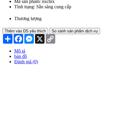
Mã sản phẩm:
nxctnx
Tình trạng:
Sẵn sàng cung cấp
Thương lượng
Thêm vào DS yêu thích
So sánh sản phẩm dịch vụ
Chia
Facebook
Messenger
X
Copy
sẻ
Link
Mô tả
bản đồ
Đánh giá (0)