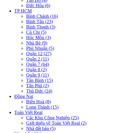
Tân Đô (4)
Đức Hòa (6)
TP HCM
Bình Chánh (16)
Bình Tân (23)
Bình Thạnh (3)
Củ Chi (5)
Hóc Môn (3)
Nhà Bè (9)
Phú Nhuận (5)
Quận 12 (27)
Quận 2 (11)
Quận 7 (64)
Quận 8 (2)
Quận 9 (11)
Tân Bình (15)
Tân Phú (2)
Thủ Đức (24)
Đồng Nai
Biên Hoà (8)
Long Thành (15)
Toàn Việt Real
Các Khu Công Nghiệp (25)
Giới thiệu về Toàn Việt Real (2)
Nhà đất bán (5)