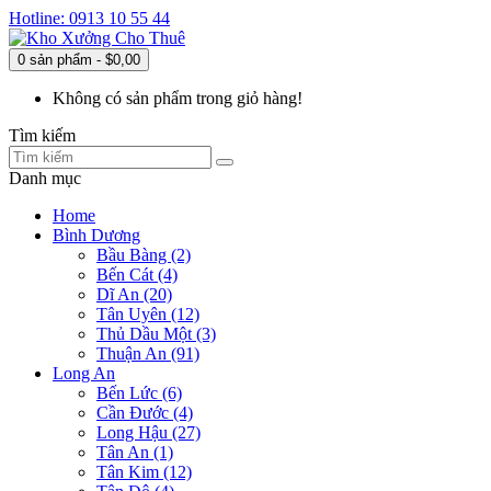
Hotline: 0913 10 55 44
0 sản phẩm - $0,00
Không có sản phẩm trong giỏ hàng!
Tìm kiếm
Danh mục
Home
Bình Dương
Bầu Bàng (2)
Bến Cát (4)
Dĩ An (20)
Tân Uyên (12)
Thủ Dầu Một (3)
Thuận An (91)
Long An
Bến Lức (6)
Cần Đước (4)
Long Hậu (27)
Tân An (1)
Tân Kim (12)