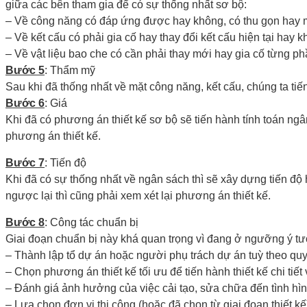
giữa các bên tham gia để có sự thống nhất sơ bộ:
– Về công năng có đáp ứng được hay không, có thu gọn hay m
– Về kết cấu có phải gia cố hay thay đổi kết cấu hiện tại hay k
– Về vật liệu bao che có cần phải thay mới hay gia cố từng p
Bước 5
: Thẩm mỹ
Sau khi đã thống nhất về mặt công năng, kết cấu, chúng ta tiế
Bước 6
: Giá
Khi đã có phương án thiết kế sơ bộ sẽ tiến hành tính toán ngâ
phương án thiết kế.
Bước 7
: Tiến độ
Khi đã có sự thống nhất về ngân sách thì sẽ xây dựng tiến độ 
ngược lại thì cũng phải xem xét lại phương án thiết kế.
Bước 8
: Công tác chuẩn bị
Giai đoạn chuẩn bị này khá quan trọng vì đang ở ngưỡng ý tưở
– Thành lập tổ dự án hoặc người phụ trách dự án tuỳ theo qu
– Chọn phương án thiết kế tối ưu để tiến hành thiết kế chi tiết
– Đánh giá ảnh hưởng của việc cải tạo, sửa chữa đến tình hìn
– Lựa chọn đơn vị thi công (hoặc đã chọn từ giai đoạn thiết kế