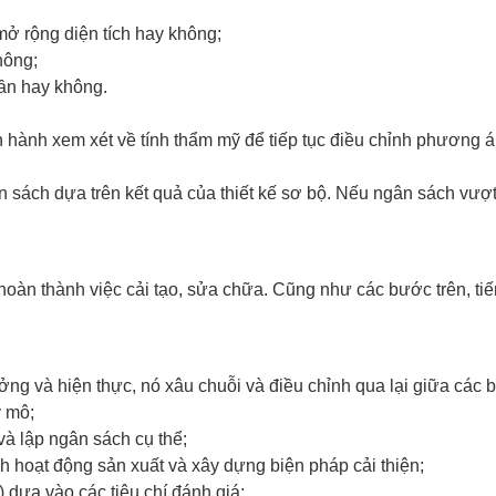
ở rộng diện tích hay không;
hông;
hần hay không.
n hành xem xét về tính thẩm mỹ để tiếp tục điều chỉnh phương án
n sách dựa trên kết quả của thiết kế sơ bộ. Nếu ngân sách vượt
hoàn thành việc cải tạo, sửa chữa. Cũng như các bước trên, tiế
ng và hiện thực, nó xâu chuỗi và điều chỉnh qua lại giữa các b
y mô;
 và lập ngân sách cụ thể;
h hoạt động sản xuất và xây dựng biện pháp cải thiện;
) dựa vào các tiêu chí đánh giá;